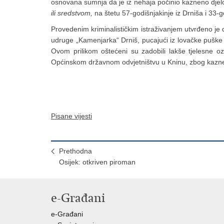
osnovana sumnja da je iz nehaja počinio kazneno dje
ili sredstvom,
na štetu 57-godišnjakinje iz Drniša i 33-g
Provedenim kriminalističkim istraživanjem utvrđeno je 
udruge „Kamenjarka“ Drniš, pucajući iz lovačke puške u
Ovom prilikom oštećeni su zadobili lakše tjelesne o
Općinskom državnom odvjetništvu u Kninu, zbog kaznen
Pisane vijesti
Prethodna
Osijek: otkriven piroman
e-Građani
e-Građani