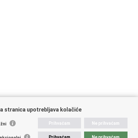
a stranica upotrebljava kolačiće
ažne poveznice
Prihvaćam
Ne prihvaćam
žni
ikacije
Prihvaćam
Ne prihvaćam
nkcionalni