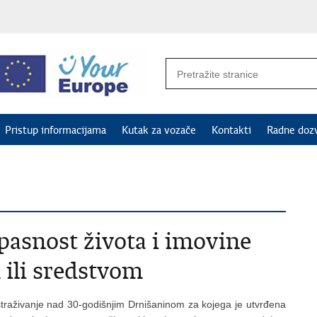
Pristup informacijama
Kutak za vozače
Kontakti
Radne doz
pasnost života i imovine
ili sredstvom
o istraživanje nad 30-godišnjim Drnišaninom za kojega je utvrđena