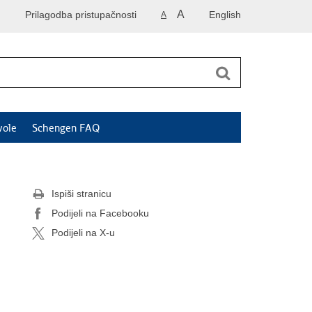
A
Prilagodba pristupačnosti
English
A
vole
Schengen FAQ
Ispiši stranicu
Podijeli na Facebooku
Podijeli na X-u