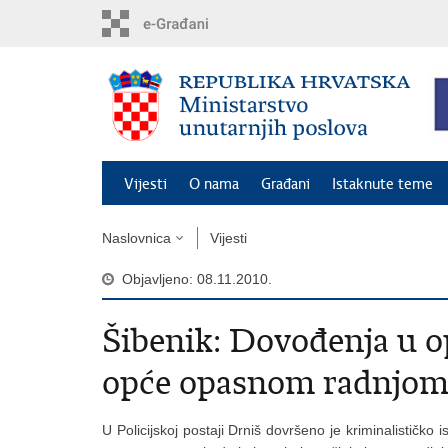
Preskoči
na
glavni
sadržaj
Vijesti
O nama
Građani
Istaknute teme
Naslovnica
Vijesti
Objavljeno: 08.11.2010.
Šibenik: Dovođenja u o
opće opasnom radnjom 
U Policijskoj postaji Drniš dovršeno je kriminalističk