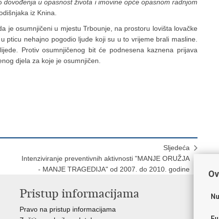
lo
dovođenja u opasnost života i imovine opće opasnom radnjom
odišnjaka iz Knina.
da je osumnjičeni u mjestu Trbounje, na prostoru lovišta lovačke
 pticu nehajno pogodio ljude koji su u to vrijeme brali masline.
zlijede. Protiv osumnjičenog bit će podnesena kaznena prijava
og djela za koje je osumnjičen.
Sljedeća
Intenziviranje preventivnih aktivnosti "MANJE ORUŽJA
- MANJE TRAGEDIJA" od 2007. do 2010. godine
Ov
Pristup informacijama
V
Nu
Pravo na pristup informacijama
Apl
Fu