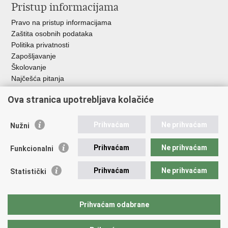
Pristup informacijama
Pravo na pristup informacijama
Zaštita osobnih podataka
Politika privatnosti
Zapošljavanje
Školovanje
Najčešća pitanja
Ova stranica upotrebljava kolačiće
Važne poveznice
Aplikacije
Prihvaćam
Ne prihvaćam
Nužni
EMN Nacionalna kontaktna točka za Republiku Hrvatsku
Policijske uprave
Prihvaćam
Ne prihvaćam
Funkcionalni
Policijska akademija
Muzej policije
Prihvaćam
Ne prihvaćam
Statistički
Zaklada policijske solidarnosti
Sindikati
Udruge
Prihvaćam odabrane
Dom zdravlja MUP-a