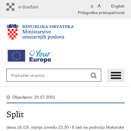
Preskoči
A
English
A
na
Prilagodba pristupačnosti
glavni
sadržaj
Objavljeno: 20.07.2001.
Split
dana 18./19. srpnja između 22,30 i 8 sati na području Makarske