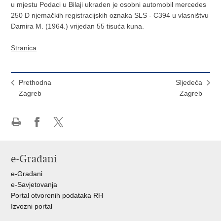
u mjestu Podaci u Bilaji ukraden je osobni automobil mercedes
250 D njemačkih registracijskih oznaka SLS - C394 u vlasništvu
Damira M. (1964.) vrijedan 55 tisuća kuna.
Stranica
Prethodna
Sljedeća
Zagreb
Zagreb
Ispiši
Podijeli
Podijeli
stranicu
na
na
Facebooku
X-
e-Građani
u
e-Građani
e-Savjetovanja
Portal otvorenih podataka RH
Izvozni portal