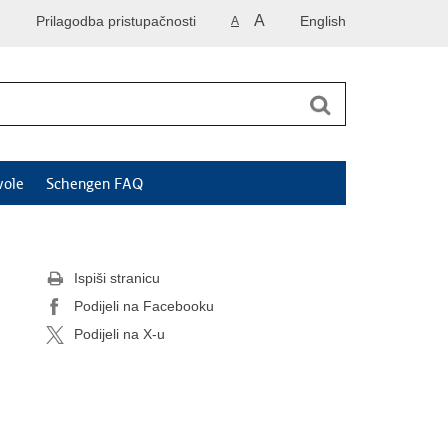
A
Prilagodba pristupačnosti
English
A
vole
Schengen FAQ
Ispiši stranicu
Podijeli na Facebooku
Podijeli na X-u