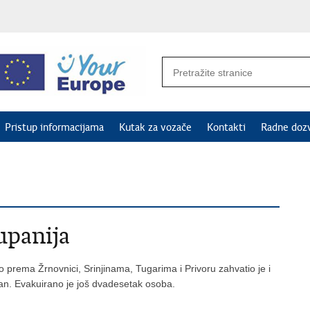
Pristup informacijama
Kutak za vozače
Kontakti
Radne doz
upanija
io prema Žrnovnici, Srinjinama, Tugarima i Privoru zahvatio je i
ivan. Evakuirano je još dvadesetak osoba.