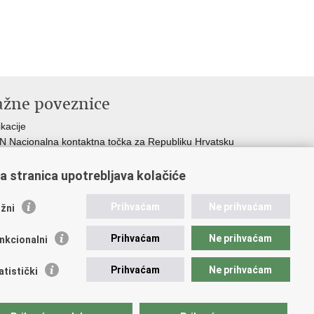
ažne poveznice
ikacije
 Nacionalna kontaktna točka za Republiku Hrvatsku
icijske uprave
icijska akademija
a stranica upotrebljava kolačiće
ej policije
lada policijske solidarnosti
Prihvaćam
Ne prihvaćam
žni
dikati
ruge
Prihvaćam
Ne prihvaćam
nkcionalni
 zdravlja MUP-a
Prihvaćam
Ne prihvaćam
atistički
pristupačnosti
.