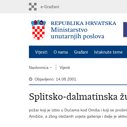
Preskoči
na
glavni
sadržaj
Vijesti
O nama
Građani
Istaknute teme
Naslovnica
Vijesti
Objavljeno: 14.08.2001.
Splitsko-dalmatinska ž
požar koji je izbio u Dućama kod Omiša i koji se prošir
Amižiće, a zbog otežanih uvjeta gašenja i dalje je akt