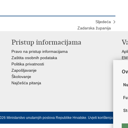
Sljedeća
Zadarska županija
Pristup informacijama
V
Pravo na pristup informacijama
Apl
Zaštita osobnih podataka
EMN
Politika privatnosti
Pol
Zapošljavanje
Pol
Ov
Školovanje
Muz
Najčešća pitanja
Zak
Nu
Sin
Ud
Fu
Dom
St
026 Ministarstvo unutarnjih poslova Republike Hrvatske.
Uvjeti korištenja
.
Izjava o 