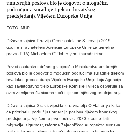
unutarnjih poslova bio je dogovor o mogućim
područjima suradnje tijekom hrvatskog
predsjedanja Vijećem Europske Unije
FOTO: MUP
Državna tajnica Terezija Gras sastala se 3. travnja 2019.
godine s ravnateljem Agencije Europske Unije za temeljna
prava (FRA) Michaelom O'Flahertyem i suradnicima.
Povod sastanka održanog u sjedištu Ministarstva unutarnjih
poslova bio je dogovor o mogućim područjima suradnje tijekom
hrvatskog predsjedanja Vijećem Europske Unije koju Agencija
kao savjetodavno tijelo Europske Komisije i Vijeća ostvaruje sa
svim zemljama članicama uoči i tijekom njihovog predsjedanja.
Državna tajnica Gras izvijestila je ravnatelja O'Flahertya kako
će prioriteti u području unutarnjih poslova tijekom hrvatskog
predsjedanja Vijećem u prvoj polovici 2020. godine. biti
migracije, sigurnost, reforma Zajedničkog europskog sustava
azila, interoperabilnost i dovršetak pregovora o financijskim