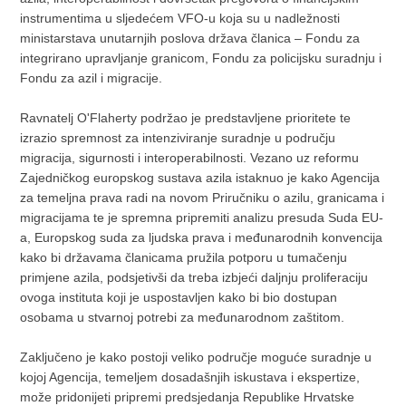
instrumentima u sljedećem VFO-u koja su u nadležnosti
ministarstava unutarnjih poslova država članica – Fondu za
integrirano upravljanje granicom, Fondu za policijsku suradnju i
Fondu za azil i migracije.
Ravnatelj O'Flaherty podržao je predstavljene prioritete te
izrazio spremnost za intenziviranje suradnje u području
migracija, sigurnosti i interoperabilnosti. Vezano uz reformu
Zajedničkog europskog sustava azila istaknuo je kako Agencija
za temeljna prava radi na novom Priručniku o azilu, granicama i
migracijama te je spremna pripremiti analizu presuda Suda EU-
a, Europskog suda za ljudska prava i međunarodnih konvencija
kako bi državama članicama pružila potporu u tumačenju
primjene azila, podsjetivši da treba izbjeći daljnju proliferaciju
ovoga instituta koji je uspostavljen kako bi bio dostupan
osobama u stvarnoj potrebi za međunarodnom zaštitom.
Zaključeno je kako postoji veliko područje moguće suradnje u
kojoj Agencija, temeljem dosadašnjih iskustava i ekspertize,
može pridonijeti pripremi predsjedanja Republike Hrvatske