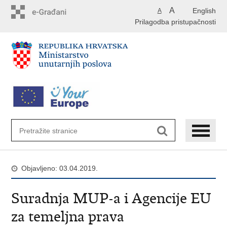
Preskoči
A
English
A
na
Prilagodba pristupačnosti
glavni
sadržaj
Objavljeno: 03.04.2019.
Suradnja MUP-a i Agencije EU
za temeljna prava