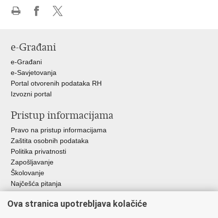
Ispiši
Podijeli
Podijeli
stranicu
na
na
Facebooku
X-
e-Građani
u
e-Građani
e-Savjetovanja
Portal otvorenih podataka RH
Izvozni portal
Pristup informacijama
Pravo na pristup informacijama
Zaštita osobnih podataka
Politika privatnosti
Zapošljavanje
Školovanje
Najčešća pitanja
Važne poveznice
Ova stranica upotrebljava kolačiće