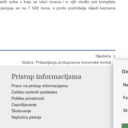
aćih soba u koje se ulazi izvana i iz njih otuđio pet kompleta
ocjenjuje se na 7 500 kuna, a protiv počinitelja slijedi kaznena
Sljedeća
Vodice: Pribavljanja protupravne imovinske koristi
Ov
Pristup informacijama
V
Nu
Pravo na pristup informacijama
Apl
Zaštita osobnih podataka
EMN
Fu
Politika privatnosti
Pol
Zapošljavanje
Pol
St
Školovanje
Muz
Najčešća pitanja
Zak
Sin