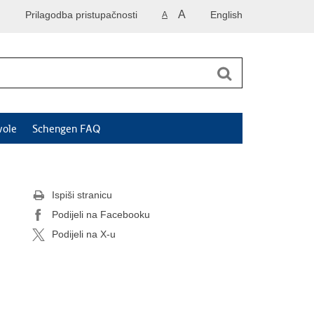
A
Prilagodba pristupačnosti
English
A
vole
Schengen FAQ
Ispiši stranicu
Podijeli na Facebooku
Podijeli na X-u