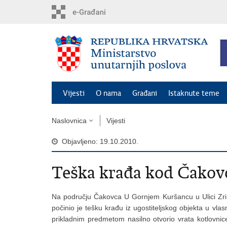
Preskoči
na
glavni
sadržaj
Vijesti
O nama
Građani
Istaknute teme
Naslovnica
Vijesti
Objavljeno: 19.10.2010.
Teška krađa kod Čakov
Na području Čakovca U Gornjem Kuršancu u Ulici Zrinsk
počinio je tešku krađu iz ugostiteljskog objekta u vl
prikladnim predmetom nasilno otvorio vrata kotlovnice