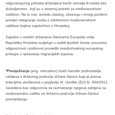
odgovarajućeg prihvata državljana trećih zemalja ili osoba bez
državljanstva , koji su u stvarnoj potrebi za međunarodnom
zaštitom. Na to nas, između ostalog, obvezuju i mnogi pozitivni
primjeri integracije osoba s odobrenom međunarodnom
zaštitom kojima svjedočimo u Hrvatskoj.
Zajedno s ostalim državama članicama Europske unije,
Republika Hrvatska sudjeluje u zaštiti ljudskih života, preuzima
odgovornost i pridonosi provedbi sveobuhvatnog europskog
pristupa u rješavanju migracijskih izazova.
*Premještanje
(
eng. relocation
) znači transfer podnositelja
zahtjeva s državnog područja države članice koja je prema
kriterijima utvrđenima u poglavlju III. Uredbe (EU) br. 604/2013
navedena kao odgovorna za razmatranje njegova zahtjeva za
međunarodnu zaštitu na državno područje države članice
premještanja.