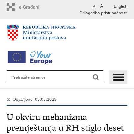
Preskoči
A
English
A
na
Prilagodba pristupačnosti
glavni
sadržaj
Objavljeno: 03.03.2023.
U okviru mehanizma
premještanja u RH stiglo deset