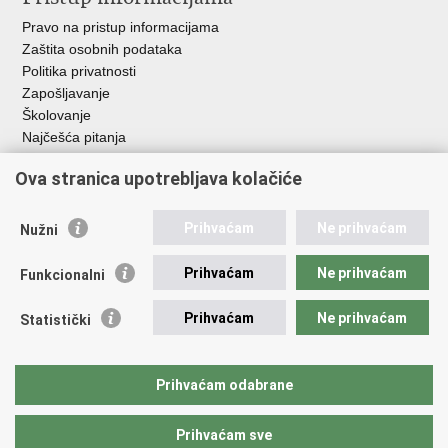
Pravo na pristup informacijama
Zaštita osobnih podataka
Politika privatnosti
Zapošljavanje
Školovanje
Najčešća pitanja
Važne poveznice
Ova stranica upotrebljava kolačiće
Aplikacije
Prihvaćam
Ne prihvaćam
Nužni
EMN Nacionalna kontaktna točka za Republiku Hrvatsku
Policijske uprave
Prihvaćam
Ne prihvaćam
Funkcionalni
Policijska akademija
Muzej policije
Prihvaćam
Ne prihvaćam
Statistički
Zaklada policijske solidarnosti
Sindikati
Udruge
Prihvaćam odabrane
Dom zdravlja MUP-a
Prihvaćam sve