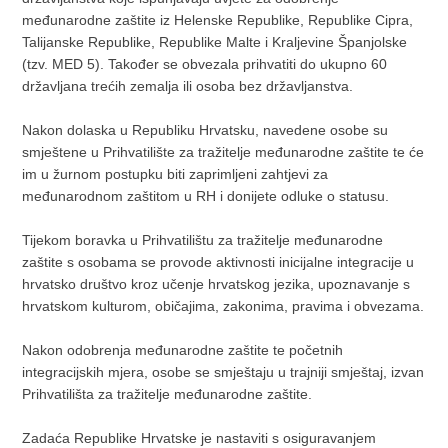
međunarodne zaštite iz Helenske Republike, Republike Cipra,
Talijanske Republike, Republike Malte i Kraljevine Španjolske
(tzv. MED 5). Također se obvezala prihvatiti do ukupno 60
državljana trećih zemalja ili osoba bez državljanstva.
Nakon dolaska u Republiku Hrvatsku, navedene osobe su
smještene u Prihvatilište za tražitelje međunarodne zaštite te će
im u žurnom postupku biti zaprimljeni zahtjevi za
međunarodnom zaštitom u RH i donijete odluke o statusu.
Tijekom boravka u Prihvatilištu za tražitelje međunarodne
zaštite s osobama se provode aktivnosti inicijalne integracije u
hrvatsko društvo kroz učenje hrvatskog jezika, upoznavanje s
hrvatskom kulturom, običajima, zakonima, pravima i obvezama.
Nakon odobrenja međunarodne zaštite te početnih
integracijskih mjera, osobe se smještaju u trajniji smještaj, izvan
Prihvatilišta za tražitelje međunarodne zaštite.
Zadaća Republike Hrvatske je nastaviti s osiguravanjem