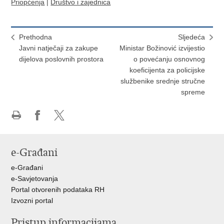
Priopćenja
|
Društvo i zajednica
Prethodna
Sljedeća
Javni natječaji za zakupe
Ministar Božinović izvijestio
dijelova poslovnih prostora
o povećanju osnovnog
koeficijenta za policijske
službenike srednje stručne
spreme
Ispiši
Podijeli
Podijeli
stranicu
na
na
Facebooku
X-
e-Građani
u
e-Građani
e-Savjetovanja
Portal otvorenih podataka RH
Izvozni portal
Pristup informacijama