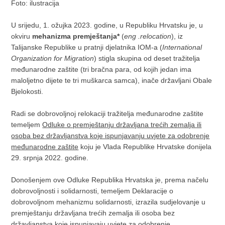
Foto: ilustracija
U srijedu, 1. ožujka 2023. godine, u Republiku Hrvatsku je, u
okviru
mehanizma premještanja*
(
eng .relocation
), iz
Talijanske Republike u pratnji djelatnika IOM-a (
International
Organization for Migration
) stigla skupina od deset tražitelja
međunarodne zaštite (tri bračna para, od kojih jedan ima
maloljetno dijete te tri muškarca samca), inače državljani Obale
Bjelokosti.
Radi se dobrovoljnoj relokaciji tražitelja međunarodne zaštite
temeljem
Odluke o premještanju državljana trećih zemalja ili
osoba bez državljanstva koje ispunjavanju uvjete za odobrenje
međunarodne zaštite
koju je Vlada Republike Hrvatske donijela
29. srpnja 2022. godine.
Donošenjem ove Odluke Republika Hrvatska je, prema načelu
dobrovoljnosti i solidarnosti, temeljem Deklaracije o
dobrovoljnom mehanizmu solidarnosti, izrazila sudjelovanje u
premještanju državljana trećih zemalja ili osoba bez
državljanstva koje ispunjavaju uvjete za odobrenje