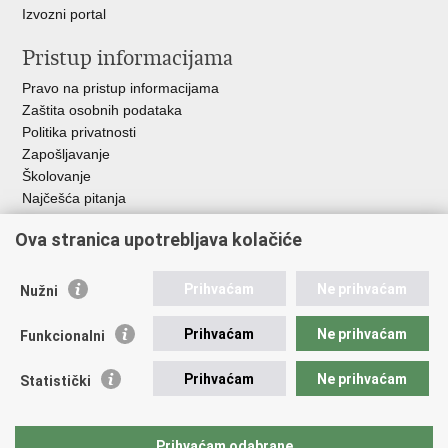
Izvozni portal
Pristup informacijama
Pravo na pristup informacijama
Zaštita osobnih podataka
Politika privatnosti
Zapošljavanje
Školovanje
Najčešća pitanja
Ova stranica upotrebljava kolačiće
Važne poveznice
Aplikacije
Prihvaćam
Ne prihvaćam
Nužni
EMN Nacionalna kontaktna točka za Republiku Hrvatsku
Policijske uprave
Prihvaćam
Ne prihvaćam
Funkcionalni
Policijska akademija
Muzej policije
Prihvaćam
Ne prihvaćam
Statistički
Zaklada policijske solidarnosti
Sindikati
Udruge
Prihvaćam odabrane