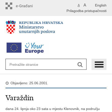
Preskoči
A
English
A
na
Prilagodba pristupačnosti
glavni
sadržaj
Objavljeno: 25.06.2001.
Varaždin
dana 24. lipnja oko 23 sata u mjestu Klenovnik, na području