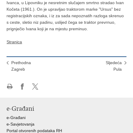
Ivanca, u Lipovniku je nesretnim slučajem smrtno stradao Ivan
Kočeta (1961.). On je upravljao traktorom marke "Ursus" bez
registracijskih oznaka, i iz za sada nepoznatih razloga skrenuo
s ceste, sletio niz padinu, uslijed čega se traktor prevrnuo,
prignječio Ivana koji je na mjestu preminuo.
Stranica
Prethodna
Sljedeća
Zagreb
Pula
Ispiši
Podijeli
Podijeli
stranicu
na
na
Facebooku
X-
e-Građani
u
e-Građani
e-Savjetovanja
Portal otvorenih podataka RH