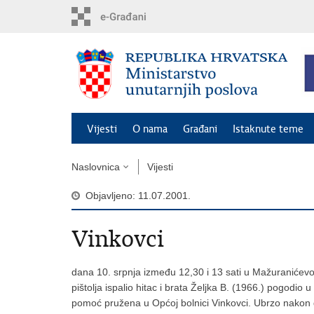
Preskoči
na
glavni
sadržaj
Vijesti
O nama
Građani
Istaknute teme
Naslovnica
Vijesti
Objavljeno: 11.07.2001.
Vinkovci
dana 10. srpnja između 12,30 i 13 sati u Mažuranićevoj 
pištolja ispalio hitac i brata Željka B. (1966.) pogodio u
pomoć pružena u Općoj bolnici Vinkovci. Ubrzo nakon 