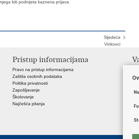
njega biti podnijeta kaznena prijava.
Sljedeća
Vinkovci
Pristup informacijama
V
Pravo na pristup informacijama
Apl
Zaštita osobnih podataka
EMN
Ov
Politika privatnosti
Pol
Zapošljavanje
Pol
Nu
Školovanje
Muz
Najčešća pitanja
Zak
Fu
Sin
Ud
St
Dom