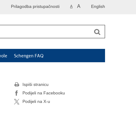
A
Prilagodba pristupačnosti
English
A
vole
Schengen FAQ
Ispiši stranicu
Podijeli na Facebooku
Podijeli na X-u