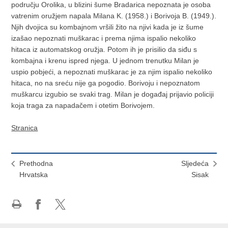
području Orolika, u blizini šume Bradarica nepoznata je osoba
vatrenim oružjem napala Milana K. (1958.) i Borivoja B. (1949.).
Njih dvojica su kombajnom vršili žito na njivi kada je iz šume
izašao nepoznati muškarac i prema njima ispalio nekoliko
hitaca iz automatskog oružja. Potom ih je prisilio da siđu s
kombajna i krenu ispred njega. U jednom trenutku Milan je
uspio pobjeći, a nepoznati muškarac je za njim ispalio nekoliko
hitaca, no na sreću nije ga pogodio. Borivoju i nepoznatom
muškarcu izgubio se svaki trag. Milan je događaj prijavio policiji
koja traga za napadačem i otetim Borivojem.
Stranica
Prethodna
Sljedeća
Hrvatska
Sisak
Ispiši
Podijeli
Podijeli
stranicu
na
na