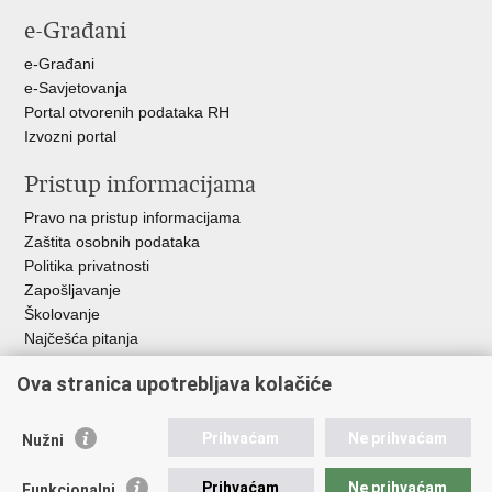
Facebooku
X-
e-Građani
u
e-Građani
e-Savjetovanja
Portal otvorenih podataka RH
Izvozni portal
Pristup informacijama
Pravo na pristup informacijama
Zaštita osobnih podataka
Politika privatnosti
Zapošljavanje
Školovanje
Najčešća pitanja
Ova stranica upotrebljava kolačiće
Važne poveznice
Aplikacije
Prihvaćam
Ne prihvaćam
Nužni
EMN Nacionalna kontaktna točka za Republiku Hrvatsku
Policijske uprave
Prihvaćam
Ne prihvaćam
Funkcionalni