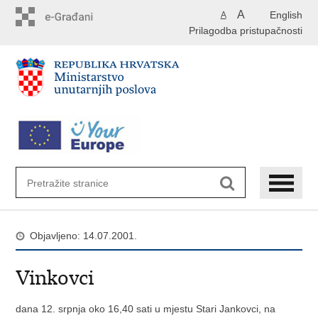
Preskoči
A
English
A
na
Prilagodba pristupačnosti
glavni
sadržaj
Objavljeno: 14.07.2001.
Vinkovci
dana 12. srpnja oko 16,40 sati u mjestu Stari Jankovci, na