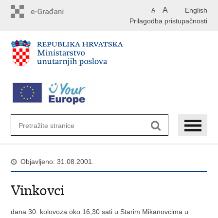
Preskoči
A
English
A
na
Prilagodba pristupačnosti
glavni
sadržaj
Objavljeno: 31.08.2001.
Vinkovci
dana 30. kolovoza oko 16,30 sati u Starim Mikanovcima u