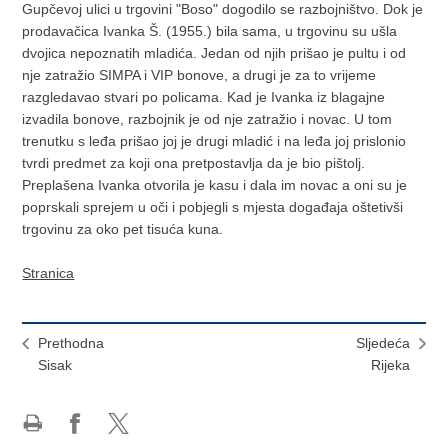
Gupčevoj ulici u trgovini "Boso" dogodilo se razbojništvo. Dok je
prodavačica Ivanka Š. (1955.) bila sama, u trgovinu su ušla
dvojica nepoznatih mladića. Jedan od njih prišao je pultu i od
nje zatražio SIMPA i VIP bonove, a drugi je za to vrijeme
razgledavao stvari po policama. Kad je Ivanka iz blagajne
izvadila bonove, razbojnik je od nje zatražio i novac. U tom
trenutku s leđa prišao joj je drugi mladić i na leđa joj prislonio
tvrdi predmet za koji ona pretpostavlja da je bio pištolj.
Preplašena Ivanka otvorila je kasu i dala im novac a oni su je
poprskali sprejem u oči i pobjegli s mjesta događaja oštetivši
trgovinu za oko pet tisuća kuna.
Stranica
Prethodna
Sljedeća
Sisak
Rijeka
Ispiši
Podijeli
Podijeli