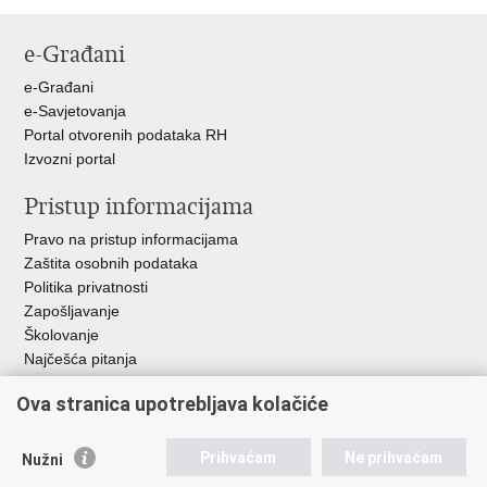
stranicu
na
na
Facebooku
X-
e-Građani
u
e-Građani
e-Savjetovanja
Portal otvorenih podataka RH
Izvozni portal
Pristup informacijama
Pravo na pristup informacijama
Zaštita osobnih podataka
Politika privatnosti
Zapošljavanje
Školovanje
Najčešća pitanja
Ova stranica upotrebljava kolačiće
Važne poveznice
Aplikacije
Prihvaćam
Ne prihvaćam
Nužni
EMN Nacionalna kontaktna točka za Republiku Hrvatsku