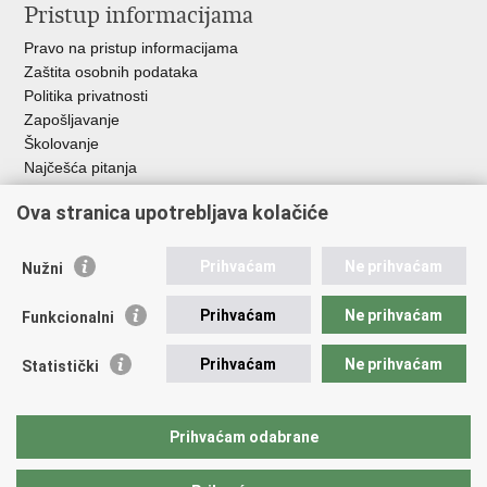
Pristup informacijama
Pravo na pristup informacijama
Zaštita osobnih podataka
Politika privatnosti
Zapošljavanje
Školovanje
Najčešća pitanja
Ova stranica upotrebljava kolačiće
Važne poveznice
Aplikacije
Prihvaćam
Ne prihvaćam
Nužni
EMN Nacionalna kontaktna točka za Republiku Hrvatsku
Policijske uprave
Prihvaćam
Ne prihvaćam
Funkcionalni
Policijska akademija
Muzej policije
Prihvaćam
Ne prihvaćam
Statistički
Zaklada policijske solidarnosti
Sindikati
Udruge
Prihvaćam odabrane
Dom zdravlja MUP-a