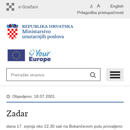
Preskoči
A
English
A
na
Prilagodba pristupačnosti
glavni
sadržaj
Objavljeno: 18.07.2001.
Zadar
dana 17. srpnja oko 22,30 sati na Bokančevom putu provaljeno