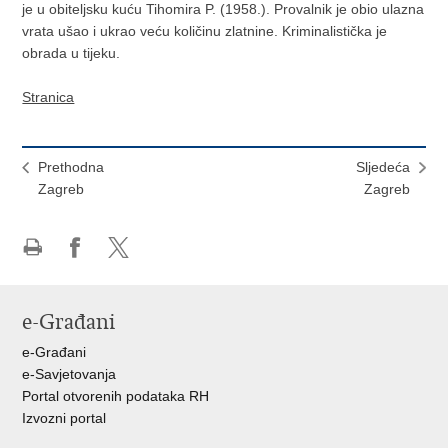
je u obiteljsku kuću Tihomira P. (1958.). Provalnik je obio ulazna
vrata ušao i ukrao veću količinu zlatnine. Kriminalistička je
obrada u tijeku.
Stranica
Prethodna
Sljedeća
Zagreb
Zagreb
Ispiši
Podijeli
Podijeli
stranicu
na
na
Facebooku
X-
e-Građani
u
e-Građani
e-Savjetovanja
Portal otvorenih podataka RH
Izvozni portal