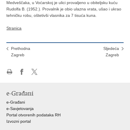
Medveščaka, u Voćarskoj je ulici provaljeno u obiteljsku kuću
Rudolfa B. (1952.). Provalnik je obio ulazna vrata, ušao i ukrao
tehničku robu, oštetivši vlasnika za 7 tisuća kuna.
Stranica
Prethodna
Sljedeća
Zagreb
Zagreb
Ispiši
Podijeli
Podijeli
stranicu
na
na
Facebooku
X-
e-Građani
u
e-Građani
e-Savjetovanja
Portal otvorenih podataka RH
Izvozni portal