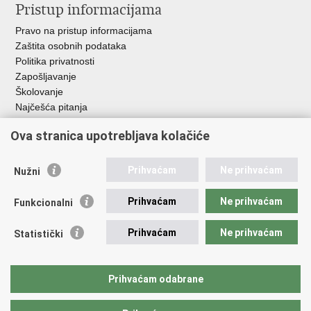
Pristup informacijama
Pravo na pristup informacijama
Zaštita osobnih podataka
Politika privatnosti
Zapošljavanje
Školovanje
Najčešća pitanja
Ova stranica upotrebljava kolačiće
Važne poveznice
Aplikacije
Prihvaćam
Ne prihvaćam
Nužni
EMN Nacionalna kontaktna točka za Republiku Hrvatsku
Policijske uprave
Prihvaćam
Ne prihvaćam
Funkcionalni
Policijska akademija
Muzej policije
Prihvaćam
Ne prihvaćam
Statistički
Zaklada policijske solidarnosti
Sindikati
Udruge
Prihvaćam odabrane
Dom zdravlja MUP-a