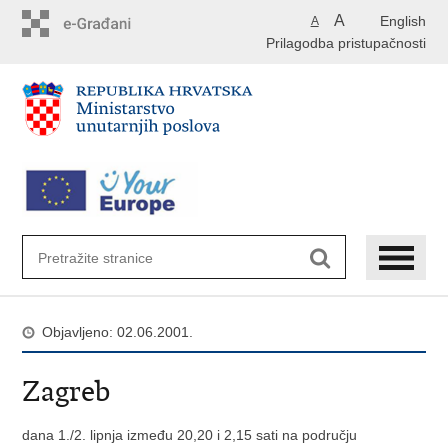
Preskoči
A
English
A
na
Prilagodba pristupačnosti
glavni
sadržaj
Objavljeno: 02.06.2001.
Zagreb
dana 1./2. lipnja između 20,20 i 2,15 sati na području