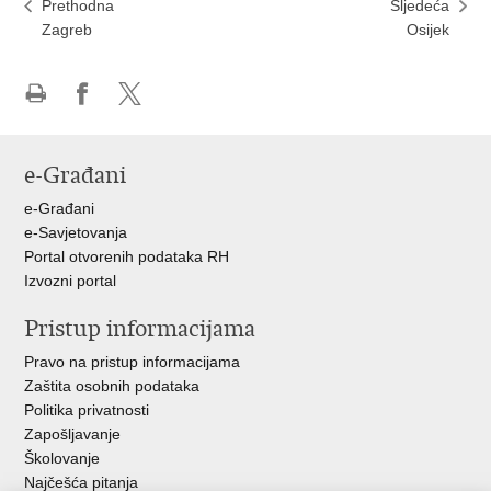
Prethodna
Sljedeća
Zagreb
Osijek
Ispiši
Podijeli
Podijeli
stranicu
na
na
Facebooku
X-
e-Građani
u
e-Građani
e-Savjetovanja
Portal otvorenih podataka RH
Izvozni portal
Pristup informacijama
Pravo na pristup informacijama
Zaštita osobnih podataka
Politika privatnosti
Zapošljavanje
Školovanje
Najčešća pitanja