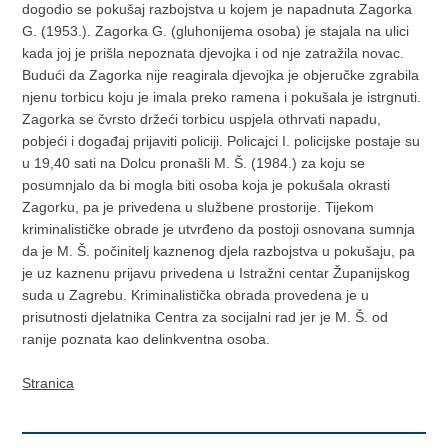
dogodio se pokušaj razbojstva u kojem je napadnuta Zagorka
G. (1953.). Zagorka G. (gluhonijema osoba) je stajala na ulici
kada joj je prišla nepoznata djevojka i od nje zatražila novac.
Budući da Zagorka nije reagirala djevojka je objeručke zgrabila
njenu torbicu koju je imala preko ramena i pokušala je istrgnuti.
Zagorka se čvrsto držeći torbicu uspjela othrvati napadu,
pobjeći i događaj prijaviti policiji. Policajci I. policijske postaje su
u 19,40 sati na Dolcu pronašli M. Š. (1984.) za koju se
posumnjalo da bi mogla biti osoba koja je pokušala okrasti
Zagorku, pa je privedena u službene prostorije. Tijekom
kriminalističke obrade je utvrđeno da postoji osnovana sumnja
da je M. Š. počinitelj kaznenog djela razbojstva u pokušaju, pa
je uz kaznenu prijavu privedena u Istražni centar Županijskog
suda u Zagrebu. Kriminalistička obrada provedena je u
prisutnosti djelatnika Centra za socijalni rad jer je M. Š. od
ranije poznata kao delinkventna osoba.
Stranica