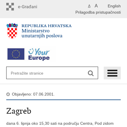
Preskoči
A
English
A
na
Prilagodba pristupačnosti
glavni
sadržaj
Objavljeno: 07.06.2001.
Zagreb
dana 6. lipnja oko 15,30 sati na području Centra, Pod zidom