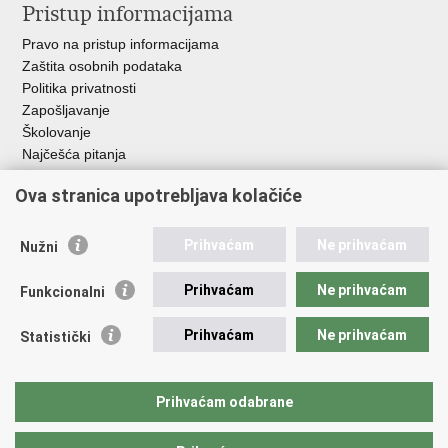
Pristup informacijama
Pravo na pristup informacijama
Zaštita osobnih podataka
Politika privatnosti
Zapošljavanje
Školovanje
Najčešća pitanja
Ova stranica upotrebljava kolačiće
Važne poveznice
Aplikacije
Prihvaćam
Ne prihvaćam
Nužni
EMN Nacionalna kontaktna točka za Republiku Hrvatsku
Policijske uprave
Prihvaćam
Ne prihvaćam
Funkcionalni
Policijska akademija
Muzej policije
Prihvaćam
Ne prihvaćam
Statistički
Zaklada policijske solidarnosti
Sindikati
Udruge
Prihvaćam odabrane
Dom zdravlja MUP-a