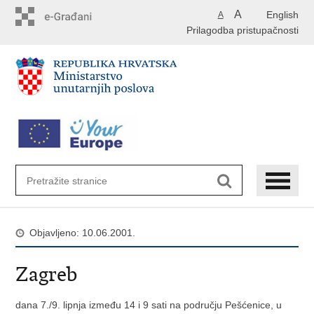
Preskoči
A
English
A
na
Prilagodba pristupačnosti
glavni
sadržaj
Objavljeno: 10.06.2001.
Zagreb
dana 7./9. lipnja između 14 i 9 sati na području Pešćenice, u