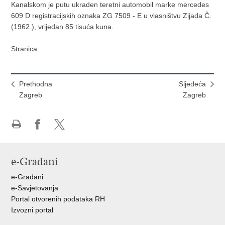
Kanalskom je putu ukraden teretni automobil marke mercedes
609 D registracijskih oznaka ZG 7509 - E u vlasništvu Zijada Č.
(1962.), vrijedan 85 tisuća kuna.
Stranica
Prethodna
Sljedeća
Zagreb
Zagreb
Ispiši
Podijeli
Podijeli
stranicu
na
na
Facebooku
X-
e-Građani
u
e-Građani
e-Savjetovanja
Portal otvorenih podataka RH
Izvozni portal