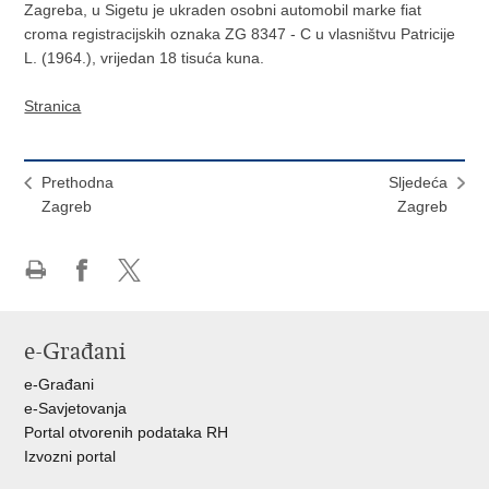
Zagreba, u Sigetu je ukraden osobni automobil marke fiat
croma registracijskih oznaka ZG 8347 - C u vlasništvu Patricije
L. (1964.), vrijedan 18 tisuća kuna.
Stranica
Prethodna
Sljedeća
Zagreb
Zagreb
Ispiši
Podijeli
Podijeli
stranicu
na
na
Facebooku
X-
e-Građani
u
e-Građani
e-Savjetovanja
Portal otvorenih podataka RH
Izvozni portal