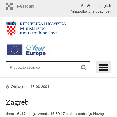
Preskoči
A
English
A
na
Prilagodba pristupačnosti
glavni
sadržaj
Objavljeno: 18.06.2001.
Zagreb
dana 16./17. lipnja između 16,30 i 7 sati na području Novog