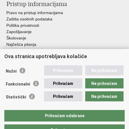
Pristup informacijama
Pravo na pristup informacijama
Zaštita osobnih podataka
Politika privatnosti
Zapošljavanje
Školovanje
Najčešća pitanja
Ova stranica upotrebljava kolačiće
Važne poveznice
Aplikacije
Prihvaćam
Ne prihvaćam
Nužni
EMN Nacionalna kontaktna točka za Republiku Hrvatsku
Policijske uprave
Prihvaćam
Ne prihvaćam
Funkcionalni
Policijska akademija
Muzej policije
Prihvaćam
Ne prihvaćam
Statistički
Zaklada policijske solidarnosti
Sindikati
Udruge
Prihvaćam odabrane
Dom zdravlja MUP-a