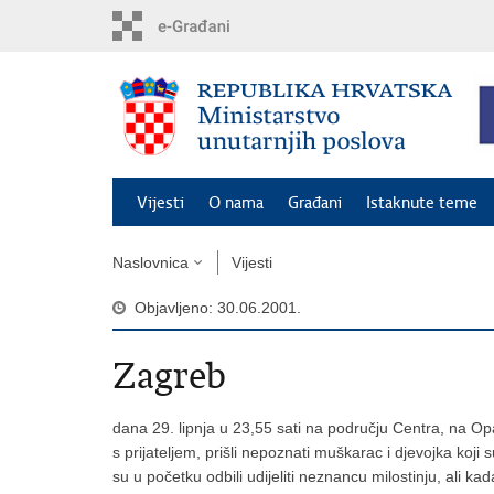
Preskoči
na
glavni
sadržaj
Vijesti
O nama
Građani
Istaknute teme
Naslovnica
Vijesti
Objavljeno: 30.06.2001.
Zagreb
dana 29. lipnja u 23,55 sati na području Centra, na Op
s prijateljem, prišli nepoznati muškarac i djevojka koji s
su u početku odbili udijeliti neznancu milostinju, ali k