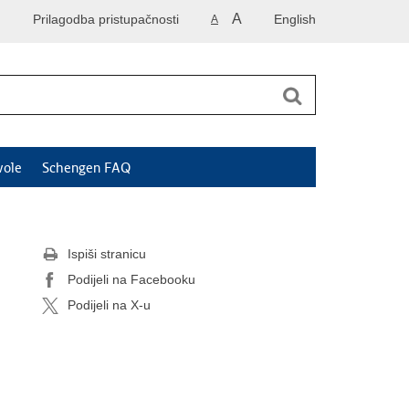
A
Prilagodba pristupačnosti
English
A
vole
Schengen FAQ
Ispiši stranicu
Podijeli na Facebooku
Podijeli na X-u