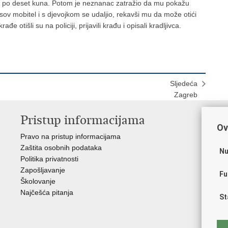
la po deset kuna. Potom je neznanac zatražio da mu pokažu
sov mobitel i s djevojkom se udaljio, rekavši mu da može otići
rađe otišli su na policiji, prijavili krađu i opisali kradljivca.
Sljedeća
Zagreb
Pristup informacijama
V
Ov
Pravo na pristup informacijama
Apl
Zaštita osobnih podataka
EMN
Nu
Politika privatnosti
Pol
Zapošljavanje
Pol
Fu
Školovanje
Muz
Najčešća pitanja
Zak
St
Sin
Ud
Dom