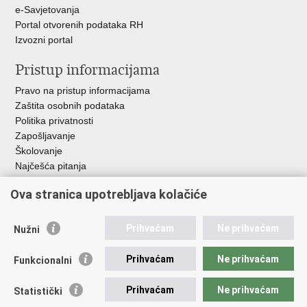
e-Savjetovanja
Portal otvorenih podataka RH
Izvozni portal
Pristup informacijama
Pravo na pristup informacijama
Zaštita osobnih podataka
Politika privatnosti
Zapošljavanje
Školovanje
Najčešća pitanja
Ova stranica upotrebljava kolačiće
Važne poveznice
Aplikacije
Prihvaćam
Ne prihvaćam
Nužni
EMN Nacionalna kontaktna točka za Republiku Hrvatsku
Policijske uprave
Prihvaćam
Ne prihvaćam
Funkcionalni
Policijska akademija
Muzej policije
Prihvaćam
Ne prihvaćam
Statistički
Zaklada policijske solidarnosti