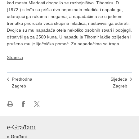
kod mosta Mladosti dogodilo se razbojništvo. Tihomiru. D.
(1972.) s leđa su prišla dva nepoznata mladića i napala ga,
udarajući ga rukama i nogama, a napadačima se u jednom
trenutku pridružila veća skupina mladića, nastavivši ga udarati.
Dvojica su mu napadača otela nekoliko osobnih stvari i pobjegli,
oštetivši ga za 2500 kuna. U napadu je Tihomir lakše ozlijeđen i
pružena mu je liječnička pomoć. Za napadačima se traga.
Stranica
Prethodna
Sljedeća
Zagreb
Zagreb
Ispiši
Podijeli
Podijeli
stranicu
na
na
Facebooku
X-
e-Građani
u
e-Građani