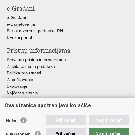
Facebooku
X-
e-Građani
u
e-Građani
e-Savjetovanja
Portal otvorenih podataka RH
Izvozni portal
Pristup informacijama
Pravo na pristup informacijama
Zaštita osobnih podataka
Politika privatnosti
Zapošljavanje
Školovanje
Najčešća pitanja
Ova stranica upotrebljava kolačiće
Važne poveznice
Aplikacije
Prihvaćam
Ne prihvaćam
Nužni
EMN Nacionalna kontaktna točka za Republiku Hrvatsku
Policijske uprave
Prihvaćam
Ne prihvaćam
Funkcionalni