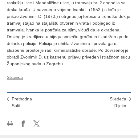
raskrižju Ilice i Mandaličine ulice, u tramvaju br. 2 dogodila se
drska krađa. U navedeno vrijeme Ivanki I. (1952.) s leđa je
prišao Zvonimir D. (1970.) i otrgnuo joj torbicu u trenutku dok je
tramvaj stajao na stajalištu otvorenih vrata i pobjegao iz
tramvaja. Ivanka je potrčala za njim, vičući da je okradena.
Drskog je kradljivca u bijegu spriječio građanin i zadržao ga do
dolaska policije. Policija je uhitila Zvonimira i privela ga u
službene prostorije radi kriminalističke obrade. Po dovršenoj je
obradi Zvonimir D. uz kaznenu prijavu priveden Istražnom sucu
Županijskog suda u Zagrebu.
Stranica
Prethodna
Sljedeća
Split
Rijeka
Ispiši
Podijeli
Podijeli
stranicu
na
na