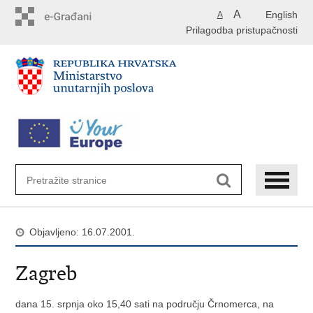
Preskoči
A
English
A
na
Prilagodba pristupačnosti
glavni
sadržaj
Objavljeno: 16.07.2001.
Zagreb
dana 15. srpnja oko 15,40 sati na području Črnomerca, na