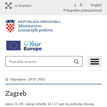
Preskoči
A
English
A
na
Prilagodba pristupačnosti
glavni
sadržaj
Objavljeno: 29.07.2001.
Zagreb
dana 21./28. srpnja između 16 i 17 sati na području Novog