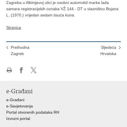
Zagreba u Albinijevoj ulici je osobni automobil marke lada
samara registracijskih oznaka VŽ 144 - DT u vlasništvu Bojana
L. (1970.) vrijedan sedam tisuća kuna.
Stranica
Prethodna
Sljedeća
Zagreb
Hrvatska
Ispiši
Podijeli
Podijeli
stranicu
na
na
Facebooku
X-
e-Građani
u
e-Građani
e-Savjetovanja
Portal otvorenih podataka RH
Izvozni portal