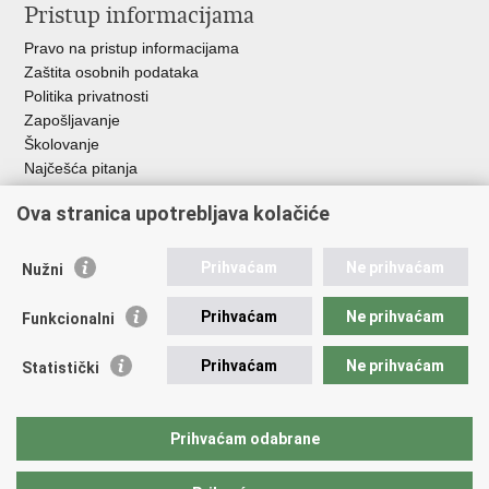
Pristup informacijama
Pravo na pristup informacijama
Zaštita osobnih podataka
Politika privatnosti
Zapošljavanje
Školovanje
Najčešća pitanja
Ova stranica upotrebljava kolačiće
Važne poveznice
Aplikacije
Prihvaćam
Ne prihvaćam
Nužni
EMN Nacionalna kontaktna točka za Republiku Hrvatsku
Policijske uprave
Prihvaćam
Ne prihvaćam
Funkcionalni
Policijska akademija
Muzej policije
Prihvaćam
Ne prihvaćam
Statistički
Zaklada policijske solidarnosti
Sindikati
Udruge
Prihvaćam odabrane
Dom zdravlja MUP-a