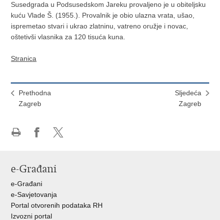
Susedgrada u Podsusedskom Jareku provaljeno je u obiteljsku
kuću Vlade Š. (1955.). Provalnik je obio ulazna vrata, ušao,
ispremetao stvari i ukrao zlatninu, vatreno oružje i novac,
oštetivši vlasnika za 120 tisuća kuna.
Stranica
Prethodna
Sljedeća
Zagreb
Zagreb
Ispiši
Podijeli
Podijeli
stranicu
na
na
Facebooku
X-
e-Građani
u
e-Građani
e-Savjetovanja
Portal otvorenih podataka RH
Izvozni portal