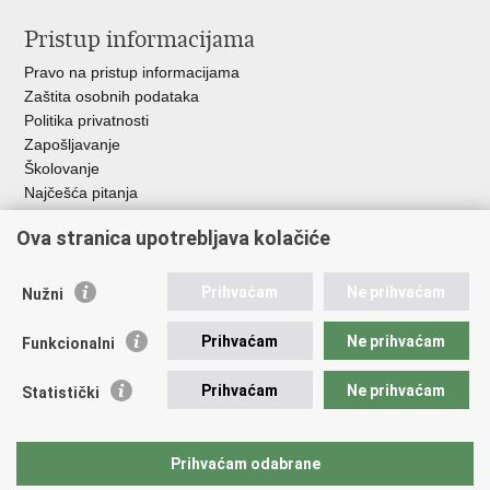
Pristup informacijama
Pravo na pristup informacijama
Zaštita osobnih podataka
Politika privatnosti
Zapošljavanje
Školovanje
Najčešća pitanja
Ova stranica upotrebljava kolačiće
Važne poveznice
Aplikacije
Prihvaćam
Ne prihvaćam
Nužni
EMN Nacionalna kontaktna točka za Republiku Hrvatsku
Policijske uprave
Prihvaćam
Ne prihvaćam
Funkcionalni
Policijska akademija
Muzej policije
Prihvaćam
Ne prihvaćam
Statistički
Zaklada policijske solidarnosti
Sindikati
Udruge
Prihvaćam odabrane
Dom zdravlja MUP-a