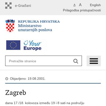
Preskoči
A
English
A
na
Prilagodba pristupačnosti
glavni
sadržaj
Objavljeno: 19.08.2001.
Zagreb
dana 17./18. kolovoza između 19 i 8 sati na području