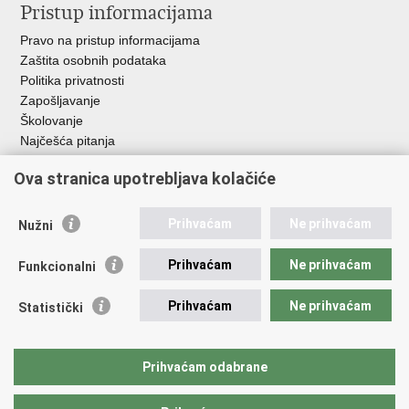
Pristup informacijama
Pravo na pristup informacijama
Zaštita osobnih podataka
Politika privatnosti
Zapošljavanje
Školovanje
Najčešća pitanja
Ova stranica upotrebljava kolačiće
Važne poveznice
Aplikacije
Prihvaćam
Ne prihvaćam
Nužni
EMN Nacionalna kontaktna točka za Republiku Hrvatsku
Policijske uprave
Prihvaćam
Ne prihvaćam
Funkcionalni
Policijska akademija
Muzej policije
Prihvaćam
Ne prihvaćam
Statistički
Zaklada policijske solidarnosti
Sindikati
Udruge
Prihvaćam odabrane
Dom zdravlja MUP-a