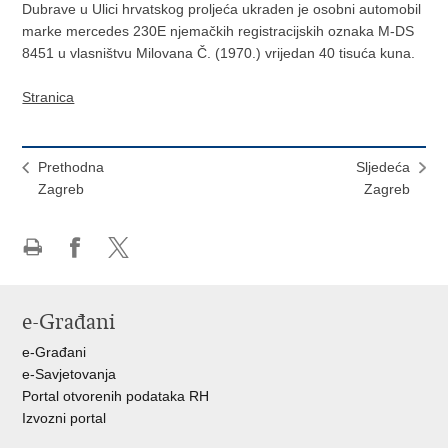
Dubrave u Ulici hrvatskog proljeća ukraden je osobni automobil
marke mercedes 230E njemačkih registracijskih oznaka M-DS
8451 u vlasništvu Milovana Č. (1970.) vrijedan 40 tisuća kuna.
Stranica
Prethodna
Sljedeća
Zagreb
Zagreb
Ispiši
Podijeli
Podijeli
stranicu
na
na
Facebooku
X-
e-Građani
u
e-Građani
e-Savjetovanja
Portal otvorenih podataka RH
Izvozni portal