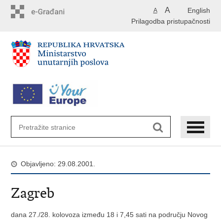
Preskoči
A
English
A
na
Prilagodba pristupačnosti
glavni
sadržaj
Objavljeno: 29.08.2001.
Zagreb
dana 27./28. kolovoza između 18 i 7,45 sati na području Novog