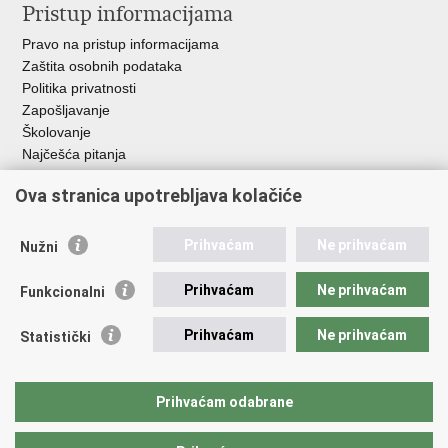
Pristup informacijama
Pravo na pristup informacijama
Zaštita osobnih podataka
Politika privatnosti
Zapošljavanje
Školovanje
Najčešća pitanja
Ova stranica upotrebljava kolačiće
Važne poveznice
Aplikacije
Prihvaćam
Ne prihvaćam
Nužni
EMN Nacionalna kontaktna točka za Republiku Hrvatsku
Policijske uprave
Prihvaćam
Ne prihvaćam
Funkcionalni
Policijska akademija
Muzej policije
Prihvaćam
Ne prihvaćam
Statistički
Zaklada policijske solidarnosti
Sindikati
Udruge
Prihvaćam odabrane
Dom zdravlja MUP-a