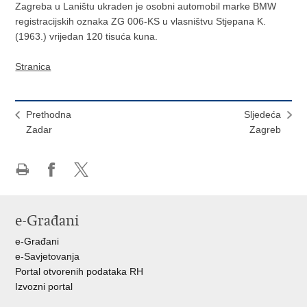
Zagreba u Laništu ukraden je osobni automobil marke BMW
registracijskih oznaka ZG 006-KS u vlasništvu Stjepana K.
(1963.) vrijedan 120 tisuća kuna.
Stranica
Prethodna
Sljedeća
Zadar
Zagreb
Ispiši
Podijeli
Podijeli
stranicu
na
na
Facebooku
X-
e-Građani
u
e-Građani
e-Savjetovanja
Portal otvorenih podataka RH
Izvozni portal