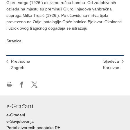
Gjuro Varga (1926.) aktivirao ručnu bombu. Od zadobivenih
ozljeda na mjestu su preminuli Gjuro i njegova vanbračna
supruga Milka Trusić (1926.). Po očevidu su mrtva tijela
prevezena na Odjel patologije Opće bolnice Bjelovar. Okolnosti
i uzrok ovog tragičnog događaja se istražuju.
Stranica
Prethodna
Sljedeća
Zagreb
Karlovac
Ispiši
Podijeli
Podijeli
stranicu
na
na
Facebooku
X-
e-Građani
u
e-Građani
e-Savjetovanja
Portal otvorenih podataka RH