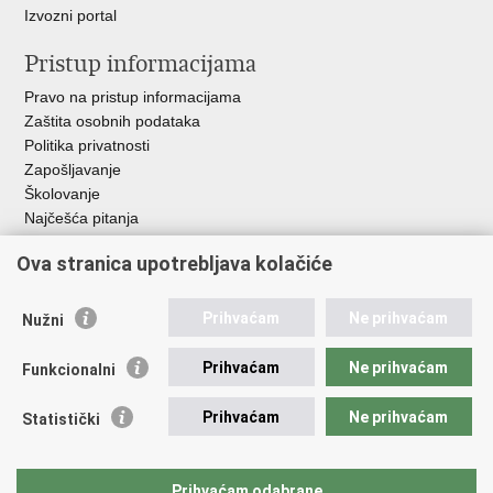
Izvozni portal
Pristup informacijama
Pravo na pristup informacijama
Zaštita osobnih podataka
Politika privatnosti
Zapošljavanje
Školovanje
Najčešća pitanja
Ova stranica upotrebljava kolačiće
Važne poveznice
Aplikacije
Prihvaćam
Ne prihvaćam
Nužni
EMN Nacionalna kontaktna točka za Republiku Hrvatsku
Policijske uprave
Prihvaćam
Ne prihvaćam
Funkcionalni
Policijska akademija
Muzej policije
Prihvaćam
Ne prihvaćam
Statistički
Zaklada policijske solidarnosti
Sindikati
Udruge
Prihvaćam odabrane