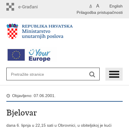
Preskoči
A
English
A
na
Prilagodba pristupačnosti
glavni
sadržaj
Objavljeno: 07.06.2001.
Bjelovar
dana 6. lipnja u 22,15 sati u Obrovnici, u obiteljskoj je kući