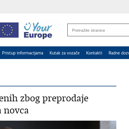
Pristup informacijama
Kutak za vozače
Kontakti
Radne doz
enih zbog preprodaje
a novca