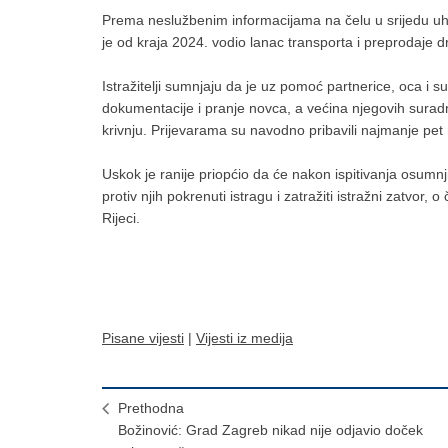
Prema neslužbenim informacijama na čelu u srijedu u
je od kraja 2024. vodio lanac transporta i preprodaje 
Istražitelji sumnjaju da je uz pomoć partnerice, oca i 
dokumentacije i pranje novca, a većina njegovih surad
krivnju. Prijevarama su navodno pribavili najmanje pet n
Uskok je ranije priopćio da će nakon ispitivanja osumnj
protiv njih pokrenuti istragu i zatražiti istražni zatvor
Rijeci.
Pisane vijesti
|
Vijesti iz medija
Prethodna
Božinović: Grad Zagreb nikad nije odjavio doček