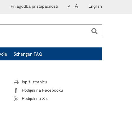
A
Prilagodba pristupačnosti
English
A
vole
Schengen FAQ
Ispiši stranicu
Podijeli na Facebooku
Podijeli na X-u