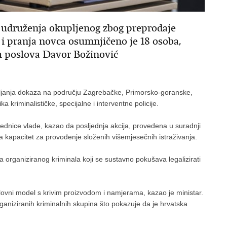
og udruženja okupljenog zbog preprodaje
a i pranja novca osumnjičeno je 18 osoba,
ih poslova Davor Božinović
rikupljanja dokaza na području Zagrebačke, Primorsko-goranske,
 kriminalističke, specijalne i interventne policije.
jednice vlade, kazao da posljednja akcija, provedena u suradnji
 kapacitet za provođenje složenih višemjesečnih istraživanja.
va organiziranog kriminala koji se sustavno pokušava legalizirati
slovni model s krivim proizvodom i namjerama, kazao je ministar.
ganiziranih kriminalnih skupina što pokazuje da je hrvatska