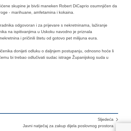
hićene skupine je bivši maneken Robert DiCaprio osumnjičen da
droge - marihuane, amfetamina i kokaina.
suradnika odgovoran i za prijevare s nekretninama, lažiranje
nika na ispitivanjima u Uskoku navodno je priznala
ekretnina i pričinili štetu od gotovo pet milijuna eura.
ičenika donijeti odluku o daljnjem postupanju, odnosno hoće li
, o čemu bi trebao odlučivati sudac istrage Županijskog suda u
Sljedeća
Javni natječaj za zakup dijela poslovnog prostora