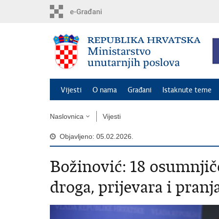
Preskoči
na
glavni
sadržaj
Vijesti
O nama
Građani
Istaknute teme
Naslovnica
Vijesti
Objavljeno: 05.02.2026.
Božinović: 18 osumnjič
droga, prijevara i pranj