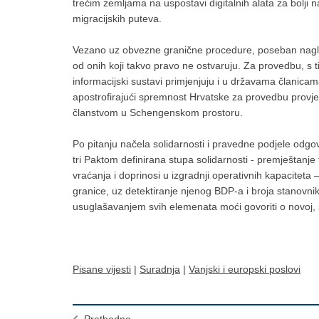
trećim zemljama na uspostavi digitalnih alata za bolji n
migracijskih puteva.
Vezano uz obvezne granične procedure, poseban naglasa
od onih koji takvo pravo ne ostvaruju. Za provedbu, s t
informacijski sustavi primjenjuju i u državama članica
apostrofirajući spremnost Hrvatske za provedbu provjera
članstvom u Schengenskom prostoru.
Po pitanju načela solidarnosti i pravedne podjele odgov
tri Paktom definirana stupa solidarnosti - premještanj
vraćanja i doprinosi u izgradnji operativnih kapaciteta 
granice, uz detektiranje njenog BDP-a i broja stanovnik
usuglašavanjem svih elemenata moći govoriti o novoj, sve
Pisane vijesti
|
Suradnja
|
Vanjski i europski poslovi