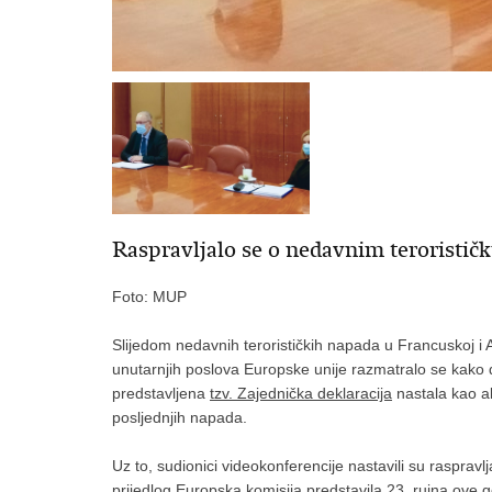
Raspravljalo se o nedavnim teroristič
Foto: MUP
Slijedom nedavnih terorističkih napada u Francuskoj i
unutarnjih poslova Europske unije razmatralo se kako d
predstavljena
tzv. Zajednička deklaracija
nastala kao ak
posljednjih napada.
Uz to, sudionici videokonferencije nastavili su raspravlja
prijedlog Europska komisija predstavila 23. rujna ove 