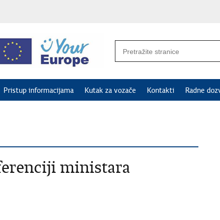
Pristup informacijama
Kutak za vozače
Kontakti
Radne doz
erenciji ministara