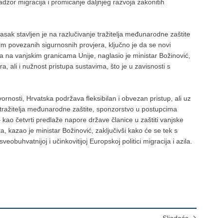
adzor migracija i promicanje daljnjeg razvoja zakonitih
k stavljen je na razlučivanje tražitelja međunarodne zaštite
im povezanih sigurnosnih provjera, ključno je da se novi
ma na vanjskim granicama Unije, naglasio je ministar Božinović,
, ali i nužnost pristupa sustavima, što je u zavisnosti s
ornosti, Hrvatska podržava fleksibilan i obvezan pristup, ali uz
e tražitelja međunarodne zaštite, sponzorstvo u postupcima
– kao četvrti predlaže napore države članice u zaštiti vanjske
a, kazao je ministar Božinović, zaključivši kako će se tek s
obuhvatnijoj i učinkovitijoj Europskoj politici migracija i azila.