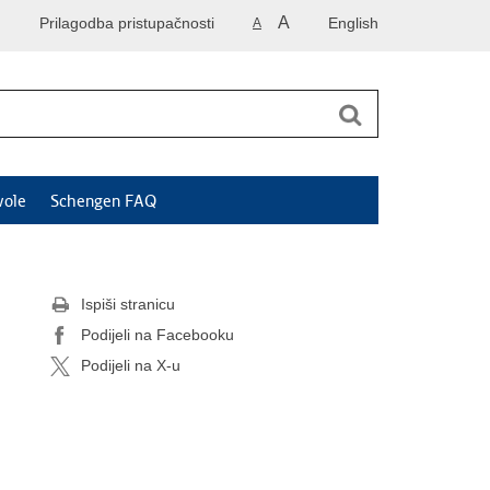
A
Prilagodba pristupačnosti
English
A
vole
Schengen FAQ
Ispiši stranicu
Podijeli na Facebooku
Podijeli na X-u