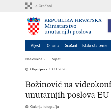
Preskoči
na
glavni
sadržaj
Vijesti
O nama
Građani
Istaknute teme
Naslovnica
Vijesti
Objavljeno: 13.11.2020.
Božinović na videokonf
unutarnjih poslova EU
Galerija fotografija