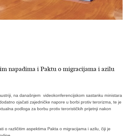
kim napadima i Paktu o migracijama i azilu
 Austriji, na današnjem videokonferencijskom sastanku ministara
odatno ojačati zajedničke napore u borbi protiv terorizma, te je
tualna podloga za borbu protiv terorističkih prijetnji nakon
ti o različitim aspektima Pakta o migracijama i azilu, čiji je
godine.