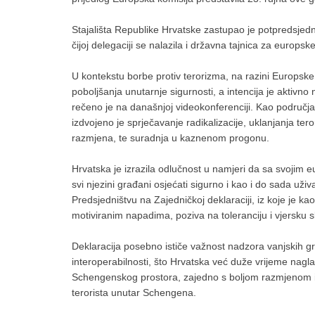
Stajališta Republike Hrvatske zastupao je potpredsjedni
čijoj delegaciji se nalazila i državna tajnica za euro
U kontekstu borbe protiv terorizma, na razini Europske 
poboljšanja unutarnje sigurnosti, a intencija je aktivno
rečeno je na današnjoj videokonferenciji. Kao područj
izdvojeno je sprječavanje radikalizacije, uklanjanja tero
razmjena, te suradnja u kaznenom progonu.
Hrvatska je izrazila odlučnost u namjeri da sa svojim
svi njezini građani osjećati sigurno i kao i do sada uži
Predsjedništvu na Zajedničkoj deklaraciji, iz koje je ka
motiviranim napadima, poziva na toleranciju i vjersku
Deklaracija posebno ističe važnost nadzora vanjskih gr
interoperabilnosti, što Hrvatska već duže vrijeme nagla
Schengenskog prostora, zajedno s boljom razmjenom inf
terorista unutar Schengena.