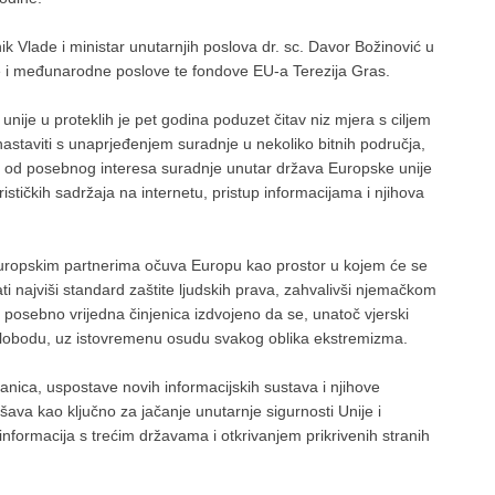
k Vlade i ministar unutarnjih poslova dr. sc. Davor Božinović u
pske i međunarodne poslove te fondove EU-a Terezija Gras.
unije u proteklih je pet godina poduzet čitav niz mjera s ciljem
 nastaviti s unaprjeđenjem suradnje u nekoliko bitnih područja,
a od posebnog interesa suradnje unutar država Europske unije
rističkih sadržaja na internetu, pristup informacijama i njihova
 europskim partnerima očuva Europu kao prostor u kojem će se
vati najviši standard zaštite ljudskih prava, zahvalivši njemačkom
o posebno vrijedna činjenica izdvojeno da se, unatoč vjerski
 slobodu, uz istovremenu osudu svakog oblika ekstremizma.
anica, uspostave novih informacijskih sustava i njihove
šava kao ključno za jačanje unutarnje sigurnosti Unije i
ormacija s trećim državama i otkrivanjem prikrivenih stranih