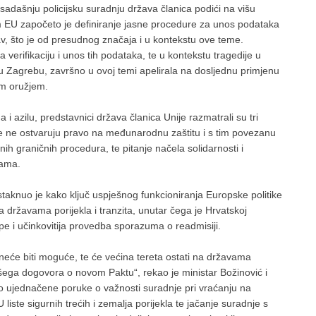
adašnju policijsku suradnju država članica podići na višu
m EU započeto je definiranje jasne procedure za unos podataka
av, što je od presudnog značaja i u kontekstu ove teme.
erifikaciju i unos tih podataka, te u kontekstu tragedije u
u Zagrebu, završno u ovoj temi apelirala na dosljednu primjenu
im oružjem.
i azilu, predstavnici država članica Unije razmatrali su tri
e ne ostvaruju pravo na međunarodnu zaštitu i s tim povezanu
nih graničnih procedura, te pitanje načela solidarnosti i
cama.
staknuo je kako ključ uspješnog funkcioniranja Europske politike
a državama porijekla i tranzita, unutar čega je Hrvatskoj
 i učinkovitija provedba sporazuma o readmisiji.
neće biti moguće, te će većina tereta ostati na državama
našega dogovora o novom Paktu“, rekao je ministar Božinović i
io ujednačene poruke o važnosti suradnje pri vraćanju na
 liste sigurnih trećih i zemalja porijekla te jačanje suradnje s