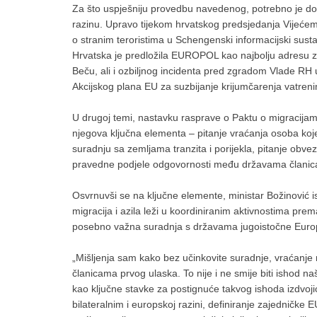
Za što uspješniju provedbu navedenog, potrebno je dos
razinu. Upravo tijekom hrvatskog predsjedanja Vijeće
o stranim teroristima u Schengenski informacijski sust
Hrvatska je predložila EUROPOL kao najbolju adresu za v
Beču, ali i ozbiljnog incidenta pred zgradom Vlade RH 
Akcijskog plana EU za suzbijanje krijumčarenja vatren
U drugoj temi, nastavku rasprave o Paktu o migracijama 
njegova ključna elementa – pitanje vraćanja osoba koj
suradnju sa zemljama tranzita i porijekla, pitanje obvez
pravedne podjele odgovornosti među državama člani
Osvrnuvši se na ključne elemente, ministar Božinović i
migracija i azila leži u koordiniranim aktivnostima prem
posebno važna suradnja s državama jugoistočne Europe
„Mišljenja sam kako bez učinkovite suradnje, vraćanje 
članicama prvog ulaska. To nije i ne smije biti ishod 
kao ključne stavke za postignuće takvog ishoda izdvoj
bilateralnim i europskoj razini, definiranje zajedničke EU