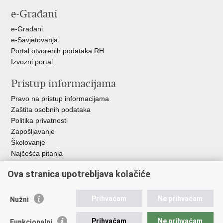
Facebooku
X-
e-Građani
u
e-Građani
e-Savjetovanja
Portal otvorenih podataka RH
Izvozni portal
Pristup informacijama
Pravo na pristup informacijama
Zaštita osobnih podataka
Politika privatnosti
Zapošljavanje
Školovanje
Najčešća pitanja
Ova stranica upotrebljava kolačiće
Važne poveznice
Aplikacije
Prihvaćam
Ne prihvaćam
Nužni
EMN Nacionalna kontaktna točka za Republiku Hrvatsku
Policijske uprave
Prihvaćam
Ne prihvaćam
Funkcionalni