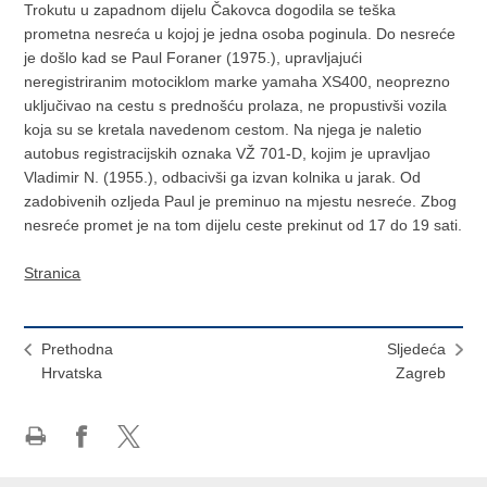
Trokutu u zapadnom dijelu Čakovca dogodila se teška
prometna nesreća u kojoj je jedna osoba poginula. Do nesreće
je došlo kad se Paul Foraner (1975.), upravljajući
neregistriranim motociklom marke yamaha XS400, neoprezno
uključivao na cestu s prednošću prolaza, ne propustivši vozila
koja su se kretala navedenom cestom. Na njega je naletio
autobus registracijskih oznaka VŽ 701-D, kojim je upravljao
Vladimir N. (1955.), odbacivši ga izvan kolnika u jarak. Od
zadobivenih ozljeda Paul je preminuo na mjestu nesreće. Zbog
nesreće promet je na tom dijelu ceste prekinut od 17 do 19 sati.
Stranica
Prethodna
Sljedeća
Hrvatska
Zagreb
Ispiši
Podijeli
Podijeli
stranicu
na
na