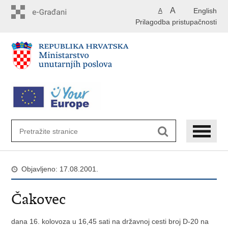
Preskoči
A
English
A
na
Prilagodba pristupačnosti
glavni
sadržaj
Objavljeno: 17.08.2001.
Čakovec
dana 16. kolovoza u 16,45 sati na državnoj cesti broj D-20 na