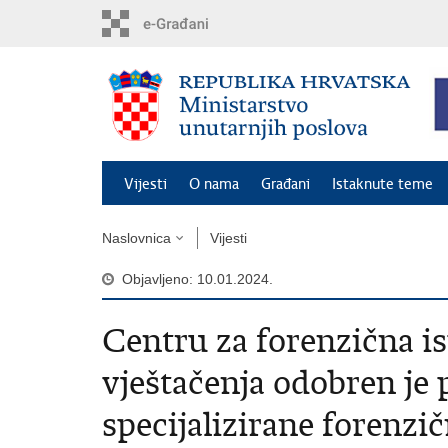
Preskoči
na
glavni
sadržaj
Vijesti
O nama
Građani
Istaknute teme
Naslovnica
Vijesti
Objavljeno: 10.01.2024.
Centru za forenzična isp
vještačenja odobren je
specijalizirane forenz