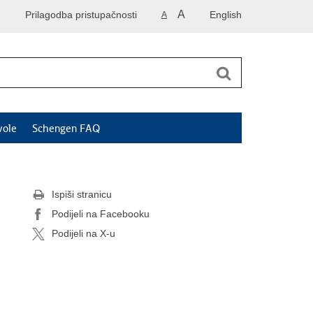
A
Prilagodba pristupačnosti
English
A
vole
Schengen FAQ
Ispiši stranicu
Podijeli na Facebooku
Podijeli na X-u