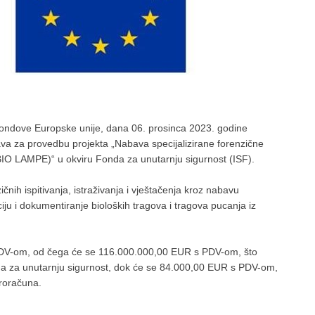
ndove Europske unije, dana 06. prosinca 2023. godine
stava za provedbu projekta „Nabava specijalizirane forenzične
BIO LAMPE)“ u okviru Fonda za unutarnju sigurnost (ISF).
čnih ispitivanja, istraživanja i vještačenja kroz nabavu
u i dokumentiranje bioloških tragova i tragova pucanja iz
PDV-om, od čega će se 116.000.000,00 EUR s PDV-om, što
nda za unutarnju sigurnost, dok će se 84.000,00 EUR s PDV-om,
proračuna.