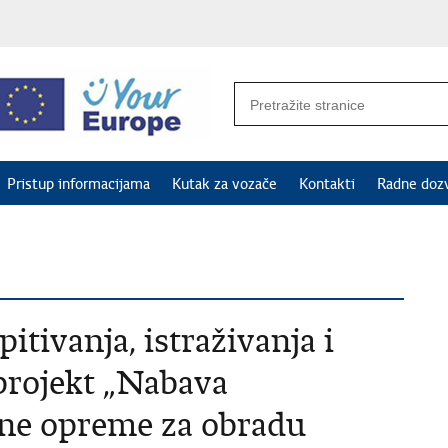
Pristup informacijama
Kutak za vozače
Kontakti
Radne doz
itivanja, istraživanja i
 projekt „Nabava
ične opreme za obradu