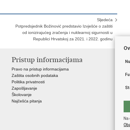
Sljedeća
Potpredsjednik Božinović predstavio Izvješće o zaštiti
od ionizirajućeg zračenja i nuklearnoj sigurnosti u
Republici Hrvatskoj za 2021. i 2022. godinu
Ov
Pristup informacijama
V
Nu
Pravo na pristup informacijama
Apl
Fu
Zaštita osobnih podataka
EMN
Politika privatnosti
Pol
St
Zapošljavanje
Pol
Školovanje
Muz
Najčešća pitanja
Zak
Sin
Ud
Na 
Dom
Oba