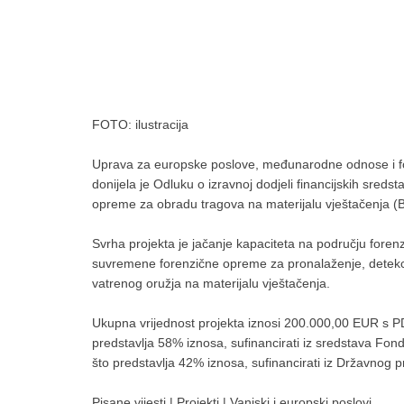
FOTO: ilustracija
Uprava za europske poslove, međunarodne odnose i fo
donijela je Odluku o izravnoj dodjeli financijskih sred
opreme za obradu tragova na materijalu vještačenja (
Svrha projekta je jačanje kapaciteta na području forenzi
suvremene forenzične opreme za pronalaženje, detekcij
vatrenog oružja na materijalu vještačenja.
Ukupna vrijednost projekta iznosi 200.000,00 EUR s 
predstavlja 58% iznosa, sufinancirati iz sredstava Fo
što predstavlja 42% iznosa, sufinancirati iz Državnog 
Pisane vijesti
|
Projekti
|
Vanjski i europski poslovi