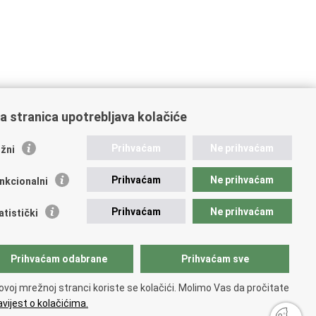
a stranica upotrebljava kolačiće
ažne poveznice
Prihvaćam
Ne prihvaćam
žni
ikacije
Prihvaćam
Ne prihvaćam
nkcionalni
 Nacionalna kontaktna točka za Republiku Hrvatsku
icijske uprave
Prihvaćam
Ne prihvaćam
atistički
icijska akademija
ej policije
lada policijske solidarnosti
Prihvaćam odabrane
Prihvaćam sve
dikati
ruge
ovoj mrežnoj stranci koriste se kolačići. Molimo Vas da pročitate
 zdravlja MUP-a
vijest o kolačićima.