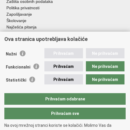
Zaštita osobnih podataka
Politika privatnosti
Zapošljavanje
Školovanje
Najčešća pitanja
Važne poveznice
Ova stranica upotrebljava kolačiće
Aplikacije
Prihvaćam
Ne prihvaćam
Nužni
EMN Nacionalna kontaktna točka za Republiku Hrvatsku
Policijske uprave
Prihvaćam
Ne prihvaćam
Funkcionalni
Policijska akademija
Muzej policije
Prihvaćam
Ne prihvaćam
Statistički
Zaklada policijske solidarnosti
Sindikati
Udruge
Prihvaćam odabrane
Dom zdravlja MUP-a
Prihvaćam sve
Povratak na vrh
Na ovoj mrežnoj stranci koriste se kolačići. Molimo Vas da
Copyright © 2026 Ministarstvo unutarnjih poslova Republike Hrvatske.