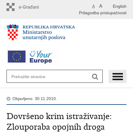
Preskoči
A
English
A
na
Prilagodba pristupačnosti
glavni
sadržaj
Objavljeno: 30.11.2010.
Dovršeno krim istraživanje:
Zlouporaba opojnih droga