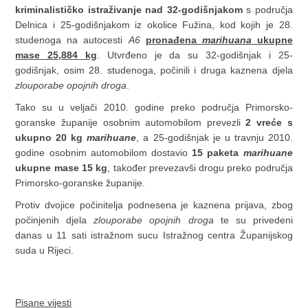
kriminalističko istraživanje nad 32-godišnjakom
s područja
Delnica i 25-godišnjakom iz okolice Fužina, kod kojih je 28.
studenoga na autocesti
A6
pronađena
marihuana
ukupne
mase 25,884 kg
. Utvrđeno je da su 32-godišnjak i 25-
godišnjak, osim 28. studenoga, počinili i druga kaznena djela
zlouporabe opojnih droga
.
Tako su u veljači 2010. godine preko područja Primorsko-
goranske županije osobnim automobilom prevezli
2 vreće s
ukupno 20 kg
marihuane
, a 25-godišnjak je u travnju 2010.
godine osobnim automobilom dostavio
15 paketa
marihuane
ukupne mase 15 kg
, također prevezavši drogu preko područja
Primorsko-goranske županije.
Protiv dvojice počinitelja podnesena je kaznena prijava, zbog
počinjenih djela
zlouporabe opojnih droga
te su privedeni
danas u 11 sati istražnom sucu Istražnog centra Županijskog
suda u Rijeci.
Pisane vijesti