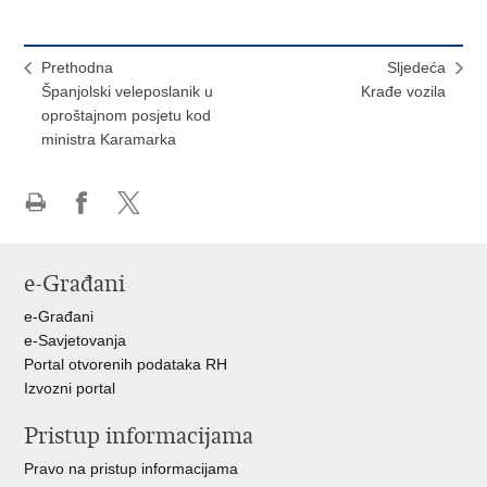
Prethodna
Sljedeća
Španjolski veleposlanik u
Krađe vozila
oproštajnom posjetu kod
ministra Karamarka
Ispiši
Podijeli
Podijeli
stranicu
na
na
Facebooku
X-
e-Građani
u
e-Građani
e-Savjetovanja
Portal otvorenih podataka RH
Izvozni portal
Pristup informacijama
Pravo na pristup informacijama