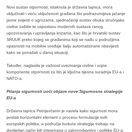
Novi sustav otpornosti, istaknula je državna tajnica, mora
uključivati i veću uključenost građana što podrazumijeva jačanje
javne svijesti o ugrozama, ujednačeniji sustav obuka stručnjaka
civilne zaštite te uspostavu modernih sustava ranog
upozoravanja i upravljanja krizama, kao što je hrvatski sustav
SRUUK preko kojeg se građanima koji se nađu u područjima
opasnosti na mobilne uređaje šalju automatizirane obavijesti
kako se ponašati u danoj situaciji.
Također, naglasila je važnost uvezivanja civilne i vojne
komponente otpornosti za što je ključna tijesna suradnja EU-a i
NATO-a.
Pitanja sigurnosti uoči objave nove Sigurnosne strategije
EU-a
Državna tajnica Petrijevčanin je navela kako sigurnost mora
postati horizontalni element u procesu formulacije svih
europskih politika, a područja buduće strategije trebaju na
dosljedan način biti integrirana u zakonodavstvo i politike EU-a.