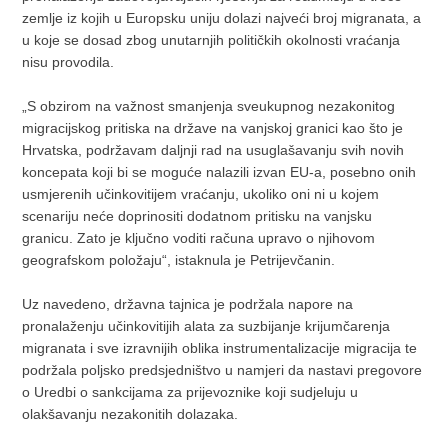
zemlje iz kojih u Europsku uniju dolazi najveći broj migranata, a
u koje se dosad zbog unutarnjih političkih okolnosti vraćanja
nisu provodila.
„S obzirom na važnost smanjenja sveukupnog nezakonitog
migracijskog pritiska na države na vanjskoj granici kao što je
Hrvatska, podržavam daljnji rad na usuglašavanju svih novih
koncepata koji bi se moguće nalazili izvan EU-a, posebno onih
usmjerenih učinkovitijem vraćanju, ukoliko oni ni u kojem
scenariju neće doprinositi dodatnom pritisku na vanjsku
granicu. Zato je ključno voditi računa upravo o njihovom
geografskom položaju“, istaknula je Petrijevčanin.
Uz navedeno, državna tajnica je podržala napore na
pronalaženju učinkovitijih alata za suzbijanje krijumčarenja
migranata i sve izravnijih oblika instrumentalizacije migracija te
podržala poljsko predsjedništvo u namjeri da nastavi pregovore
o Uredbi o sankcijama za prijevoznike koji sudjeluju u
olakšavanju nezakonitih dolazaka.