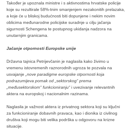
Također je upoznala ministre i s aktivnostima hrvatske policije
koje su rezultirale 58%-tnim smanjenjem nezakonitih prelazaka,
a koje će u bliskoj budućnosti biti dopunjene i nekim novim
oblicima međunarodne policijske suradnje u cilju jačanja
sigurnosti Schengena te postupnog ukidanja nadzora na
unutarnjim granicama.
Jačanje otpornosti Europske unije
Državna tajnica Petrijevčanin je naglasila kako živimo u
vremenu istovremenih raznorodnih ugroza te pozvala na
usvajanje
„nove paradigme europske otpornosti koja
podrazumijeva pomak od „sektorskog“ prema
„međusektorskom“ funkcioniranju“
i uvezivanje relevantnih
aktera na europskoj i nacionalnim razinama.
Naglasila je važnost aktera iz privatnog sektora koji su ključni
za funkcioniranje dobavnih pravaca, kao i dionika iz civilnog
društva koji mogu biti velika podrška u odgovoru na krizne
situacije.