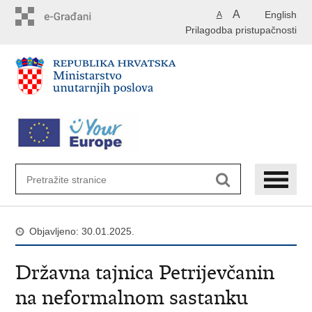
Preskoči
A
English
A
na
Prilagodba pristupačnosti
glavni
sadržaj
Objavljeno: 30.01.2025.
Državna tajnica Petrijevčanin
na neformalnom sastanku