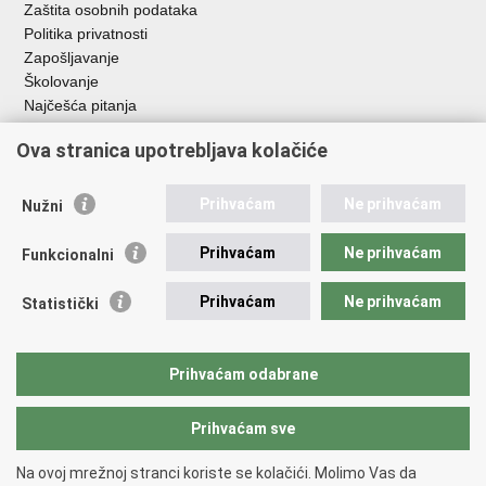
Zaštita osobnih podataka
Politika privatnosti
Zapošljavanje
Školovanje
Najčešća pitanja
Važne poveznice
Ova stranica upotrebljava kolačiće
Aplikacije
Prihvaćam
Ne prihvaćam
Nužni
EMN Nacionalna kontaktna točka za Republiku Hrvatsku
Policijske uprave
Prihvaćam
Ne prihvaćam
Funkcionalni
Policijska akademija
Muzej policije
Prihvaćam
Ne prihvaćam
Statistički
Zaklada policijske solidarnosti
Sindikati
Udruge
Prihvaćam odabrane
Dom zdravlja MUP-a
Prihvaćam sve
Povratak na vrh
Na ovoj mrežnoj stranci koriste se kolačići. Molimo Vas da