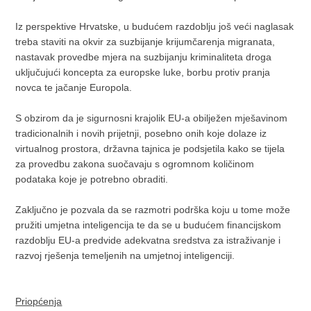
Iz perspektive Hrvatske, u budućem razdoblju još veći naglasak
treba staviti na okvir za suzbijanje krijumčarenja migranata,
nastavak provedbe mjera na suzbijanju kriminaliteta droga
uključujući koncepta za europske luke, borbu protiv pranja
novca te jačanje Europola.
S obzirom da je sigurnosni krajolik EU-a obilježen mješavinom
tradicionalnih i novih prijetnji, posebno onih koje dolaze iz
virtualnog prostora, državna tajnica je podsjetila kako se tijela
za provedbu zakona suočavaju s ogromnom količinom
podataka koje je potrebno obraditi.
Zaključno je pozvala da se razmotri podrška koju u tome može
pružiti umjetna inteligencija te da se u budućem financijskom
razdoblju EU-a predvide adekvatna sredstva za istraživanje i
razvoj rješenja temeljenih na umjetnoj inteligenciji.
Priopćenja