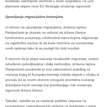
kontekstu usložnjenih okolnosti u svom susjedstvu i to uoči
planirane objave nove EU Strategije unutarnje sigurnosti.
Upravljanje migracijskim kretanjima
U odnosu na upravljanje migracijama, državna tajnica
Petrijevčanin je ukazala na važnost da države članice
kontinuirano procjenjuju učinkovitost mjera kojima odgovaraju
na zajedničke izazove te da budu otvorene za razmatranje
novih rješenja kako bi se postigli što bolji rezultati.
S obzirom da je stopa vraćanja nezakonitih migranata, unatoč
određenim poboljšanjima i dalje nedovoljna, državna tajnica
Petrijevčanin pozdravila je novi zakonodavni prijedlog za
vraćanje kojeg bi Europska komisija trebala objaviti u ožujku te
pozvala da se novim okvirom omoguće prioritetna vraćanja
državljana trećih zemalja koji predstavljaju rizik unutarnjoj
sigurnosti država članica.
Također, založila se za nastavak političke rasprave na
pronalaženju zadovoljavajućih rješenja za readmisiju u treće