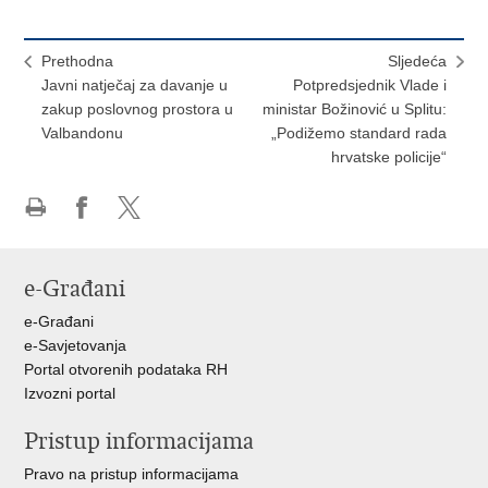
Prethodna
Sljedeća
Javni natječaj za davanje u
Potpredsjednik Vlade i
zakup poslovnog prostora u
ministar Božinović u Splitu:
Valbandonu
„Podižemo standard rada
hrvatske policije“
Ispiši
Podijeli
Podijeli
stranicu
na
na
Facebooku
X-
e-Građani
u
e-Građani
e-Savjetovanja
Portal otvorenih podataka RH
Izvozni portal
Pristup informacijama
Pravo na pristup informacijama