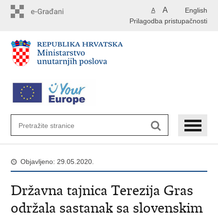
Preskoči
A
English
A
na
Prilagodba pristupačnosti
glavni
sadržaj
Objavljeno: 29.05.2020.
Državna tajnica Terezija Gras
održala sastanak sa slovenskim