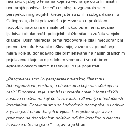
nastavio dijalog o temama koje su već ranije otvorili ministri
unutarnjih poslova. Između ostalog, razgovaralo se o
perspektivi migracijskih kretanja te su iz tih razloga danas i u
Cetingradu, da bi pokazali što je Hrvatska u proteklom
razdoblju napravila u smislu tehničkog opremanja, jačanja
ljudstva i obuke naših policijskih službenika za zaštitu vanjske
granice. Osim migracija, tema razgovora je bila i međugranični
promet između Hrvatske i Slovenije, vezano uz popuštanje
mjera koje su donedavno bile primjenjivane na našim graničnim
prijelazima i koje se s protekom vremena i vrlo dobrom
epidemiološkom slikom nastavljaju dalje popuštati.
„Razgovarali smo i o perspektivi hrvatskog članstva u
Schengenskom prostoru, o obavezama koje nas očekuju na
razini Europske unije u smislu uvođenja novih informacijskih
sustava i načina na koji će to Hrvatska i Slovenija u budućnosti
koordinirati. Dotaknuli smo se i određenih postupaka, a i odluka
koje se još trebaju donijeti u Vijeću Europske unije, a sve
povezano sa donošenjem političke odluke konačne o članstvu
Hrvatske u Schengenu.“
–
izjavila je Gras
.