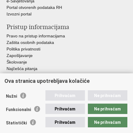
e-Savjetovanja
Portal otvorenih podataka RH
Izvozni portal
Pristup informacijama
Pravo na pristup informacijama
Zaštita osobnih podataka
Politika privatnosti
Zapošljavanje
Školovanje
Najčešća pitanja
Važne poveznice
Ova stranica upotrebljava kolačiće
Aplikacije
Prihvaćam
Ne prihvaćam
Nužni
EMN Nacionalna kontaktna točka za Republiku Hrvatsku
Policijske uprave
Prihvaćam
Ne prihvaćam
Funkcionalni
Policijska akademija
Muzej policije
Prihvaćam
Ne prihvaćam
Statistički
Zaklada policijske solidarnosti
Sindikati