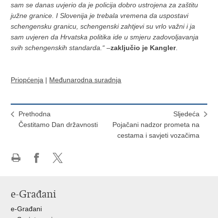
sam se danas uvjerio da je policija dobro ustrojena za zaštitu
južne granice. I Slovenija je trebala vremena da uspostavi
schengensku granicu, schengenski zahtjevi su vrlo važni i ja
sam uvjeren da Hrvatska politika ide u smjeru zadovoljavanja
svih schengenskih standarda.“
–
zaključio je Kangler
.
Priopćenja
|
Međunarodna suradnja
Prethodna
Sljedeća
Čestitamo Dan državnosti
Pojačani nadzor prometa na
cestama i savjeti vozačima
Ispiši
Podijeli
Podijeli
stranicu
na
na
Facebooku
X-
e-Građani
u
e-Građani