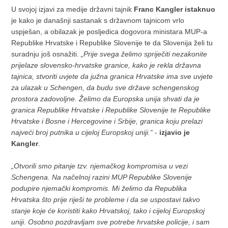
U svojoj izjavi za medije državni tajnik
Franc Kangler istaknuo
je kako je današnji sastanak s državnom tajnicom vrlo
uspješan, a obilazak je posljedica dogovora ministara MUP-a
Republike Hrvatske i Republike Slovenije te da Slovenija želi tu
suradnju još osnažiti.
„Prije svega želimo spriječiti nezakonite
prijelaze slovensko-hrvatske granice, kako je rekla državna
tajnica, stvoriti uvjete da južna granica Hrvatske ima sve uvjete
za ulazak u Schengen, da budu sve države schengenskog
prostora zadovoljne. Želimo da Europska unija shvati da je
granica Republike Hrvatske i Republike Slovenije te Republike
Hrvatske i Bosne i Hercegovine i Srbije, granica koju prelazi
najveći broj putnika u cijeloj Europskoj uniji.“
-
izjavio je
Kangler
.
„Otvorili smo pitanje tzv. njemačkog kompromisa u vezi
Schengena. Na načelnoj razini MUP Republike Slovenije
podupire njemački kompromis. Mi želimo da Republika
Hrvatska što prije riješi te probleme i da se uspostavi takvo
stanje koje će koristiti kako Hrvatskoj, tako i cijeloj Europskoj
uniji. Osobno pozdravljam sve potrebe hrvatske policije, i sam