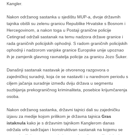
Kangler.
Nakon održanog sastanka u sjedištu MUP-a, dvoje državnih
tajnika obišli su zelenu granicu Republike Hrvatske s Bosnom i
Hercegovinom, a nakon toga u Postaji granične policije
Cetingrad održali sastanak na temu nadzora države granice i
rada graničnih policijskih ophodnji. S radom graničnih policijskih
ophodnji i nadzorom vanjske granice Europske unije upoznao
ih je zamjenik glavnog ravnatelja policije za granicu Jozo Šuker.
Današnji sastanak nastavak je otvorenog razgovora o
zajedničkoj suradnji, koja će se nastaviti i u narednom periodu s
ciljem jačanja suradnje između dviju država u segmentu
suzbijanja prekograničnog kriminaliteta, posebice krijumčarenja
osoba.
Nakon održanog sastanka, državni tajnici dali su zajedničku
izjavu za medije kojom prilikom je državna tajnica
Gras
istaknula
kako je s državnim tajnikom Kanglerom danas
održala vrlo sadržajan i konstruktivan sastanak na kojemu se