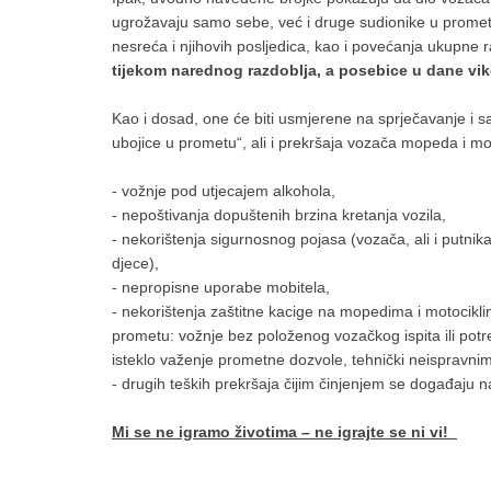
ugrožavaju samo sebe, već i druge sudionike u prometu. 
nesreća i njihovih posljedica, kao i povećanja ukupne
tijekom narednog razdoblja, a posebice u dane vi
Kao i dosad, one će biti usmjerene na sprječavanje i san
ubojice u prometu“, ali i prekršaja vozača mopeda i mo
- vožnje pod utjecajem alkohola,
- nepoštivanja dopuštenih brzina kretanja vozila,
- nekorištenja sigurnosnog pojasa (vozača, ali i putnik
djece),
- nepropisne uporabe mobitela,
- nekorištenja zaštitne kacige na mopedima i motocikli
prometu: vožnje bez položenog vozačkog ispita ili potre
isteklo važenje prometne dozvole, tehnički neispravnim 
- drugih teških prekršaja čijim činjenjem se događaju
Mi se ne igramo životima – ne igrajte se ni vi!