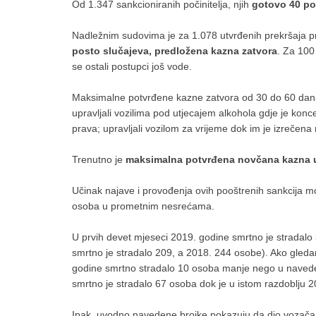
Od 1.347 sankcioniranih počinitelja, njih
gotovo 40 po
Nadležnim sudovima je za 1.078 utvrđenih prekršaja p
posto slučajeva, predložena kazna zatvora
. Za 100
se ostali postupci još vode.
Maksimalne potvrđene kazne zatvora od 30 do 60 dana n
upravljali vozilima pod utjecajem alkohola gdje je koncen
prava; upravljali vozilom za vrijeme dok im je izrečena
Trenutno je
maksimalna potvrđena novčana kazna u
Učinak najave i provođenja ovih pooštrenih sankcija mo
osoba u prometnim nesrećama.
U prvih devet mjeseci 2019. godine smrtno je stradalo
smrtno je stradalo 209, a 2018. 244 osobe). Ako gled
godine smrtno stradalo 10 osoba manje nego u navede
smrtno je stradalo 67 osoba dok je u istom razdoblju
Ipak, uvodno navedene brojke pokazuju da dio vozača u