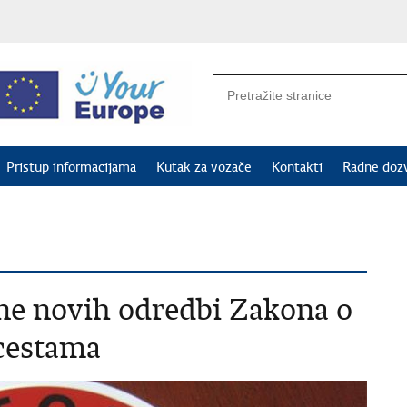
Pristup informacijama
Kutak za vozače
Kontakti
Radne doz
ne novih odredbi Zakona o
 cestama