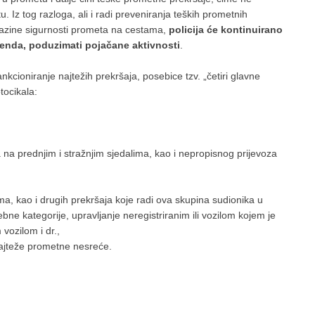
Iz tog razloga, ali i radi preveniranja teških prometnih
 razine sigurnosti prometa na cestama,
policija će kontinuirano
kenda, poduzimati pojačane aktivnosti
.
kcioniranje najtežih prekršaja, posebice tzv. „četiri glavne
tocikala:
a na prednjim i stražnjim sjedalima, kao i nepropisnog prijevoza
ma, kao i drugih prekršaja koje radi ova skupina sudionika u
bne kategorije, upravljanje neregistriranim ili vozilom kojem je
vozilom i dr.,
 najteže prometne nesreće.