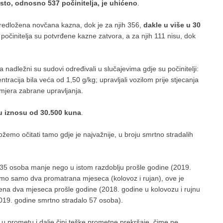
sto, odnosno 537 počinitelja, je uhićeno
.
redložena novčana kazna, dok je za njih 356,
dakle u više u 30
 počinitelja su potvrđene kazne zatvora, a za njih 111 nisu, dok
adležni su sudovi određivali u slučajevima gdje su počinitelji:
tracija bila veća od 1,50 g/kg; upravljali vozilom prije stjecanja
 mjera zabrane upravljanja.
 iznosu od 30.500 kuna
.
žemo očitati tamo gdje je najvažnije, u broju smrtno stradalih
 35 osoba manje nego u istom razdoblju prošle godine (2019.
amo samo dva promatrana mjeseca (kolovoz i rujan), ove je
na dva mjeseca prošle godine (2018. godine u kolovozu i rujnu
 2019. godine smrtno stradalo 57 osoba).
 prometu i dalje čini teške prometne prekršaje, čime ne