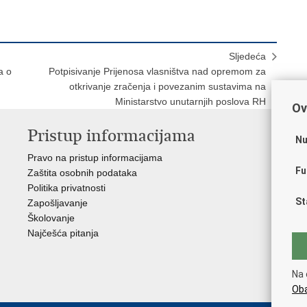
Sljedeća
a o
Potpisivanje Prijenosa vlasništva nad opremom za
otkrivanje zračenja i povezanim sustavima na
Ministarstvo unutarnjih poslova RH
Ov
Pristup informacijama
V
Nu
Pravo na pristup informacijama
Apl
Fu
Zaštita osobnih podataka
EMN
Politika privatnosti
Pol
St
Zapošljavanje
Pol
Školovanje
Muz
Najčešća pitanja
Zak
Sin
Ud
Na 
Dom
Oba