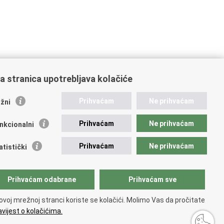
a stranica upotrebljava kolačiće
ažne poveznice
Prihvaćam
Ne prihvaćam
žni
ikacije
Prihvaćam
Ne prihvaćam
nkcionalni
 Nacionalna kontaktna točka za Republiku Hrvatsku
icijske uprave
Prihvaćam
Ne prihvaćam
atistički
icijska akademija
ej policije
lada policijske solidarnosti
Prihvaćam odabrane
Prihvaćam sve
dikati
ruge
ovoj mrežnoj stranci koriste se kolačići. Molimo Vas da pročitate
 zdravlja MUP-a
vijest o kolačićima.