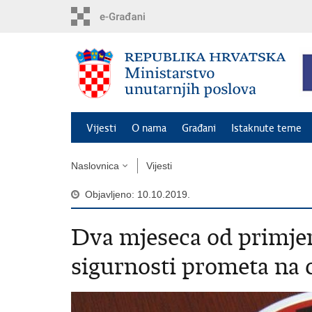
Preskoči
na
glavni
sadržaj
Vijesti
O nama
Građani
Istaknute teme
Naslovnica
Vijesti
Objavljeno: 10.10.2019.
Dva mjeseca od primje
sigurnosti prometa na