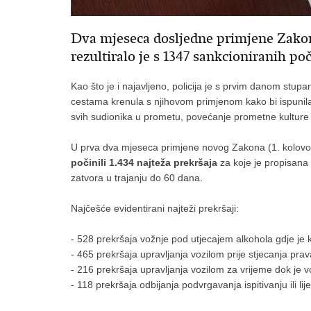
Dva mjeseca dosljedne primjene Zakon
rezultiralo je s 1347 sankcioniranih po
Kao što je i najavljeno, policija je s prvim danom stu
cestama krenula s njihovom primjenom kako bi ispunila sv
svih sudionika u prometu, povećanje prometne kulture 
U prva dva mjeseca primjene novog Zakona (1. kolovo
počinili 1.434 najteža prekršaja
za koje je propisana
zatvora u trajanju do 60 dana.
Najčešće evidentirani najteži prekršaji:
- 528 prekršaja vožnje pod utjecajem alkohola gdje je k
- 465 prekršaja upravljanja vozilom prije stjecanja prav
- 216 prekršaja upravljanja vozilom za vrijeme dok je 
- 118 prekršaja odbijanja podvrgavanja ispitivanju ili li