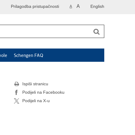
A
Prilagodba pristupačnosti
English
A
vole
Schengen FAQ
Ispiši stranicu
Podijeli na Facebooku
Podijeli na X-u