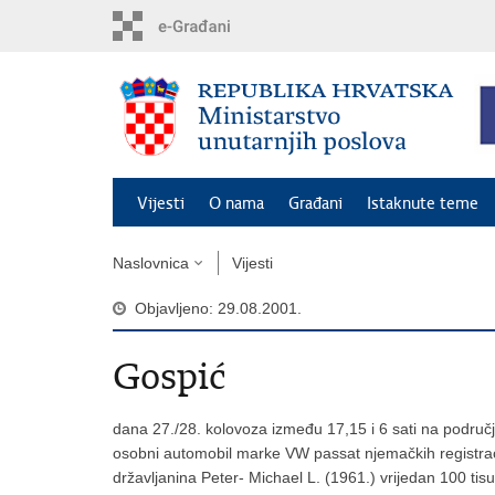
Preskoči
na
glavni
sadržaj
Vijesti
O nama
Građani
Istaknute teme
Naslovnica
Vijesti
Objavljeno: 29.08.2001.
Gospić
dana 27./28. kolovoza između 17,15 i 6 sati na području
osobni automobil marke VW passat njemačkih registr
državljanina Peter- Michael L. (1961.) vrijedan 100 tis