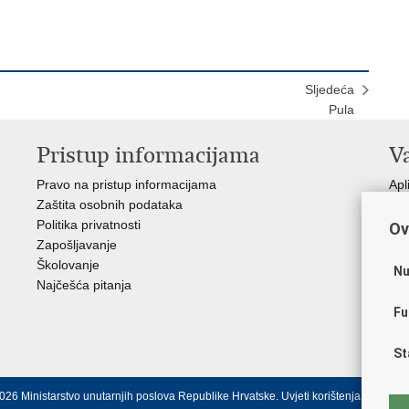
Sljedeća
Pula
Pristup informacijama
V
Pravo na pristup informacijama
Apl
Zaštita osobnih podataka
EMN
Politika privatnosti
Pol
Ov
Zapošljavanje
Pol
Školovanje
Muz
Nu
Najčešća pitanja
Zak
Sin
Fu
Ud
Dom
St
026 Ministarstvo unutarnjih poslova Republike Hrvatske.
Uvjeti korištenja
.
Izjava o 