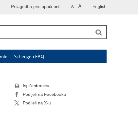
A
Prilagodba pristupačnosti
English
A
vole
Schengen FAQ
Ispiši stranicu
Podijeli na Facebooku
Podijeli na X-u