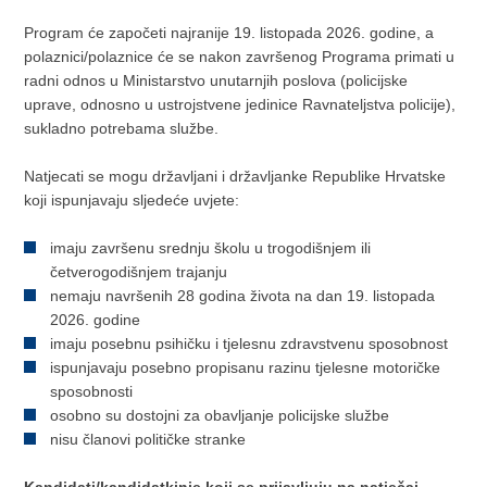
Program će započeti najranije 19. listopada 2026. godine, a
polaznici/polaznice će se nakon završenog Programa primati u
radni odnos u Ministarstvo unutarnjih poslova (policijske
uprave, odnosno u ustrojstvene jedinice Ravnateljstva policije),
sukladno potrebama službe.
Natjecati se mogu državljani i državljanke Republike Hrvatske
koji ispunjavaju sljedeće uvjete:
imaju završenu srednju školu u trogodišnjem ili
četverogodišnjem trajanju
nemaju navršenih 28 godina života na dan 19. listopada
2026. godine
imaju posebnu psihičku i tjelesnu zdravstvenu sposobnost
ispunjavaju posebno propisanu razinu tjelesne motoričke
sposobnosti
osobno su dostojni za obavljanje policijske službe
nisu članovi političke stranke
Kandidati/kandidatkinje koji se prijavljuju na natječaj