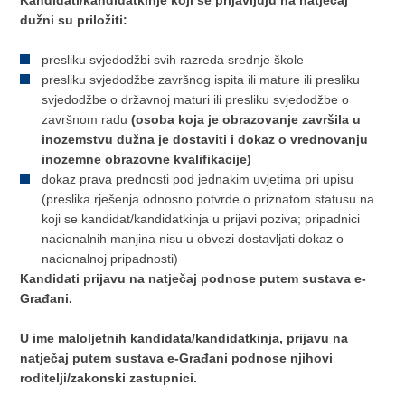
dužni su priložiti:
presliku svjedodžbi svih razreda srednje škole
presliku svjedodžbe završnog ispita ili mature ili presliku
svjedodžbe o državnoj maturi ili presliku svjedodžbe o
završnom radu
(osoba koja je obrazovanje završila u
inozemstvu dužna je dostaviti i dokaz o vrednovanju
inozemne obrazovne kvalifikacije)
dokaz prava prednosti pod jednakim uvjetima pri upisu
(preslika rješenja odnosno potvrde o priznatom statusu na
koji se kandidat/kandidatkinja u prijavi poziva; pripadnici
nacionalnih manjina nisu u obvezi dostavljati dokaz o
nacionalnoj pripadnosti)
Kandidati prijavu na natječaj podnose putem sustava e-
Građani.
U ime maloljetnih kandidata/kandidatkinja, prijavu na
natječaj putem sustava e-Građani podnose njihovi
roditelji/zakonski zastupnici.