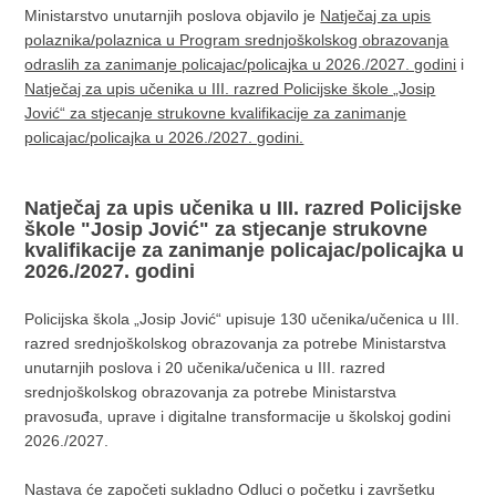
Ministarstvo unutarnjih poslova objavilo je
Natječaj za upis
polaznika/polaznica u Program srednjoškolskog obrazovanja
odraslih za zanimanje policajac/policajka u 2026./2027. godini
i
Natječaj za upis učenika u III. razred Policijske škole „Josip
Jović“ za stjecanje strukovne kvalifikacije za zanimanje
policajac/policajka u 2026./2027. godini.
Natječaj za upis učenika u III. razred Policijske
škole "Josip Jović" za stjecanje strukovne
kvalifikacije za zanimanje policajac/policajka u
2026./2027. godini
Policijska škola „Josip Jović“ upisuje 130 učenika/učenica u III.
razred srednjoškolskog obrazovanja za potrebe Ministarstva
unutarnjih poslova i 20 učenika/učenica u III. razred
srednjoškolskog obrazovanja za potrebe Ministarstva
pravosuđa, uprave i digitalne transformacije u školskoj godini
2026./2027.
Nastava će započeti sukladno Odluci o početku i završetku