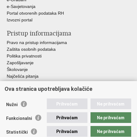
e-Savjetovanja
Portal otvorenih podataka RH
Izvozni portal
Pristup informacijama
Pravo na pristup informacijama
Zaštita osobnih podataka
Politika privatnosti
Zapošljavanje
Školovanje
Najčešća pitanja
Važne poveznice
Ova stranica upotrebljava kolačiće
Aplikacije
Prihvaćam
Ne prihvaćam
Nužni
EMN Nacionalna kontaktna točka za Republiku Hrvatsku
Policijske uprave
Prihvaćam
Ne prihvaćam
Funkcionalni
Policijska akademija
Muzej policije
Prihvaćam
Ne prihvaćam
Statistički
Zaklada policijske solidarnosti