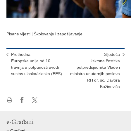
Pisane vijesti
|
Školovanje i zapošljavanje
Prethodna
Sljedeća
Europska unija od 10.
Uskrsna čestitka
travnja u potpunosti uvodi
potpredsjednika Vlade i
sustav ulaska/izlaska (EES)
ministra unutarnjih poslova
RH dr. sc. Davora
Božinovića
Ispiši
Podijeli
Podijeli
stranicu
na
na
Facebooku
X-
e-Građani
u
e-Građani