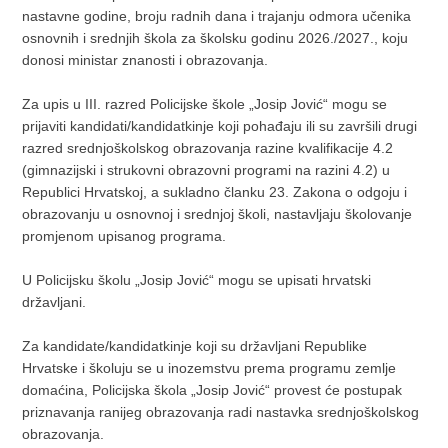
nastavne godine, broju radnih dana i trajanju odmora učenika
osnovnih i srednjih škola za školsku godinu 2026./2027., koju
donosi ministar znanosti i obrazovanja.
Za upis u III. razred Policijske škole „Josip Jović“ mogu se
prijaviti kandidati/kandidatkinje koji pohađaju ili su završili drugi
razred srednjoškolskog obrazovanja razine kvalifikacije 4.2
(gimnazijski i strukovni obrazovni programi na razini 4.2) u
Republici Hrvatskoj, a sukladno članku 23. Zakona o odgoju i
obrazovanju u osnovnoj i srednjoj školi, nastavljaju školovanje
promjenom upisanog programa.
U Policijsku školu „Josip Jović“ mogu se upisati hrvatski
državljani.
Za kandidate/kandidatkinje koji su državljani Republike
Hrvatske i školuju se u inozemstvu prema programu zemlje
domaćina, Policijska škola „Josip Jović“ provest će postupak
priznavanja ranijeg obrazovanja radi nastavka srednjoškolskog
obrazovanja.