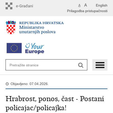
Preskoči
A
English
A
na
Prilagodba pristupačnosti
glavni
sadržaj
Objavljeno: 07.04.2026.
Hrabrost, ponos, čast - Postani
policajac/policajka!