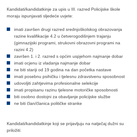
Kandidati/kandidatkinje za upis u III. razred Policijske škole
moraju ispunjavati sljedeće uvjete:
imati završen drugi razred srednjoškolskog obrazovanja
razine kvalifikacije 4.2 u četverogodišnjem trajanju
(gimnazijski programi, strukovni obrazovni programi na
razini 4.2)
završen 1. i 2. razred s općim uspjehom najmanje dobar
imati ocjenu iz vladanja najmanje dobar
ne biti stariji od 19 godina na dan početka nastave
imati posebnu psihičku i tjelesnu zdravstvenu sposobnost
udovoljiti zahtjevima profesionalne selekcije
imati propisanu razinu tjelesne motoričke sposobnosti
biti osobno dostojni za obavljanje policijske službe
ne biti član/članica političke stranke
Kandidati/kandidatkinje koji se prijavljuju na natječaj dužni su
priložiti: