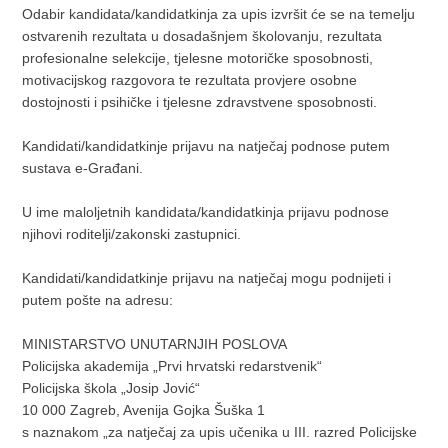
Odabir kandidata/kandidatkinja za upis izvršit će se na temelju
ostvarenih rezultata u dosadašnjem školovanju, rezultata
profesionalne selekcije, tjelesne motoričke sposobnosti,
motivacijskog razgovora te rezultata provjere osobne
dostojnosti i psihičke i tjelesne zdravstvene sposobnosti.
Kandidati/kandidatkinje prijavu na natječaj podnose putem
sustava e-Građani.
U ime maloljetnih kandidata/kandidatkinja prijavu podnose
njihovi roditelji/zakonski zastupnici.
Kandidati/kandidatkinje prijavu na natječaj mogu podnijeti i
putem pošte na adresu:
MINISTARSTVO UNUTARNJIH POSLOVA
Policijska akademija „Prvi hrvatski redarstvenik“
Policijska škola „Josip Jović“
10 000 Zagreb, Avenija Gojka Šuška 1
s naznakom „za natječaj za upis učenika u III. razred Policijske