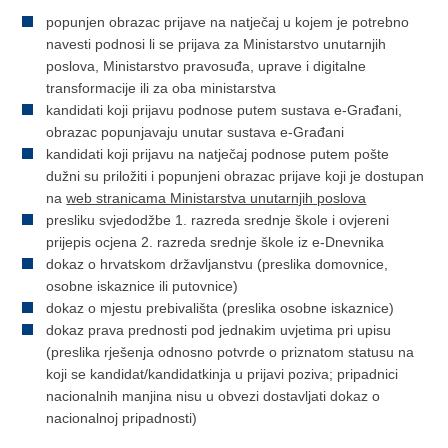
popunjen obrazac prijave na natječaj u kojem je potrebno
navesti podnosi li se prijava za Ministarstvo unutarnjih
poslova, Ministarstvo pravosuđa, uprave i digitalne
transformacije ili za oba ministarstva
kandidati koji prijavu podnose putem sustava e-Građani,
obrazac popunjavaju unutar sustava e-Građani
kandidati koji prijavu na natječaj podnose putem pošte
dužni su priložiti i popunjeni obrazac prijave koji je dostupan
na
web stranicama Ministarstva unutarnjih poslova
presliku svjedodžbe 1. razreda srednje škole i ovjereni
prijepis ocjena 2. razreda srednje škole iz e-Dnevnika
dokaz o hrvatskom državljanstvu (preslika domovnice,
osobne iskaznice ili putovnice)
dokaz o mjestu prebivališta (preslika osobne iskaznice)
dokaz prava prednosti pod jednakim uvjetima pri upisu
(preslika rješenja odnosno potvrde o priznatom statusu na
koji se kandidat/kandidatkinja u prijavi poziva; pripadnici
nacionalnih manjina nisu u obvezi dostavljati dokaz o
nacionalnoj pripadnosti)