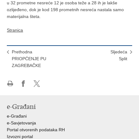
u 32 prometne nesreće 12 je osoba teže a 28 ih je lakše
ozlijeđeno, dok je kod 198 prometnih nesreća nastala samo
materijalna šteta.
Stranica
Prethodna
Sljedeća
PRIOPĆENJE PU
Split
ZAGREBAČKE
Ispiši
Podijeli
Podijeli
stranicu
na
na
Facebooku
X-
e-Građani
u
e-Građani
e-Savjetovanja
Portal otvorenih podataka RH
Izvozni portal