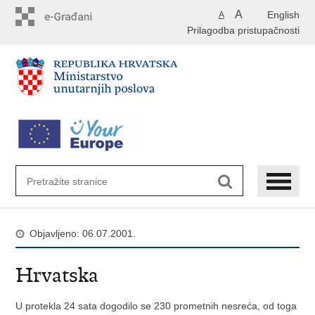
Preskoči
A
English
A
na
Prilagodba pristupačnosti
glavni
sadržaj
Objavljeno: 06.07.2001.
Hrvatska
U protekla 24 sata dogodilo se 230 prometnih nesreća, od toga