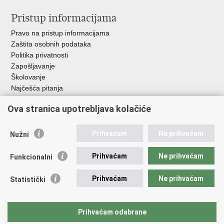
Pristup informacijama
Pravo na pristup informacijama
Zaštita osobnih podataka
Politika privatnosti
Zapošljavanje
Školovanje
Najčešća pitanja
Ova stranica upotrebljava kolačiće
Važne poveznice
Aplikacije
Prihvaćam
Ne prihvaćam
Nužni
EMN Nacionalna kontaktna točka za Republiku Hrvatsku
Policijske uprave
Prihvaćam
Ne prihvaćam
Funkcionalni
Policijska akademija
Muzej policije
Prihvaćam
Ne prihvaćam
Statistički
Zaklada policijske solidarnosti
Sindikati
Udruge
Prihvaćam odabrane
Dom zdravlja MUP-a