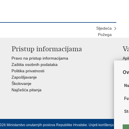
Sljedeća
Požega
Pristup informacijama
V
Pravo na pristup informacijama
Apl
Zaštita osobnih podataka
EMN
Politika privatnosti
Pol
Ov
Zapošljavanje
Pol
Školovanje
Muz
Nu
Najčešća pitanja
Zak
Sin
Fu
Ud
Dom
St
026 Ministarstvo unutarnjih poslova Republike Hrvatske.
Uvjeti korištenja
.
Izjava o 