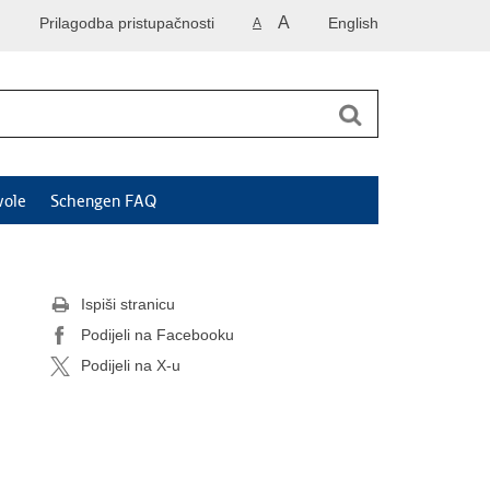
A
Prilagodba pristupačnosti
English
A
vole
Schengen FAQ
Ispiši stranicu
Podijeli na Facebooku
Podijeli na X-u