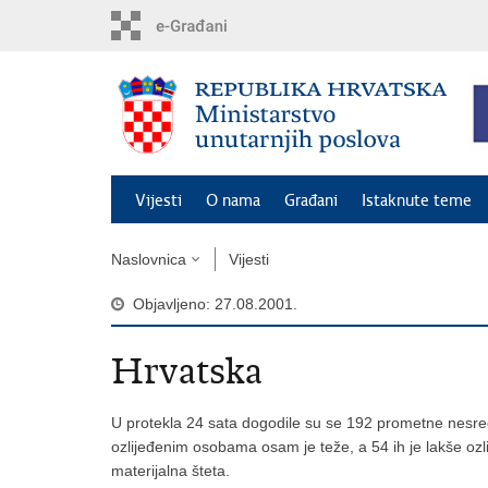
Preskoči
na
glavni
sadržaj
Vijesti
O nama
Građani
Istaknute teme
Naslovnica
Vijesti
Objavljeno: 27.08.2001.
Hrvatska
U protekla 24 sata dogodile su se 192 prometne nesreće
ozlijeđenim osobama osam je teže, a 54 ih je lakše oz
materijalna šteta.