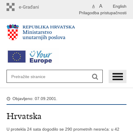
Preskoči
A
English
A
na
Prilagodba pristupačnosti
glavni
sadržaj
Objavljeno: 07.09.2001.
Hrvatska
U protekla 24 sata dogodilo se 290 prometnih nesreća: u 42