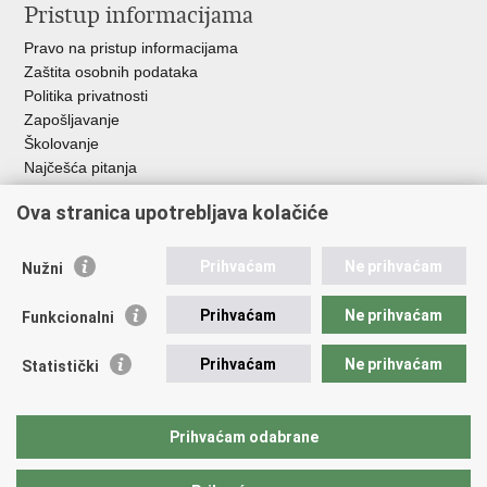
Pristup informacijama
Pravo na pristup informacijama
Zaštita osobnih podataka
Politika privatnosti
Zapošljavanje
Školovanje
Najčešća pitanja
Ova stranica upotrebljava kolačiće
Važne poveznice
Aplikacije
Prihvaćam
Ne prihvaćam
Nužni
EMN Nacionalna kontaktna točka za Republiku Hrvatsku
Policijske uprave
Prihvaćam
Ne prihvaćam
Funkcionalni
Policijska akademija
Muzej policije
Prihvaćam
Ne prihvaćam
Statistički
Zaklada policijske solidarnosti
Sindikati
Udruge
Prihvaćam odabrane
Dom zdravlja MUP-a