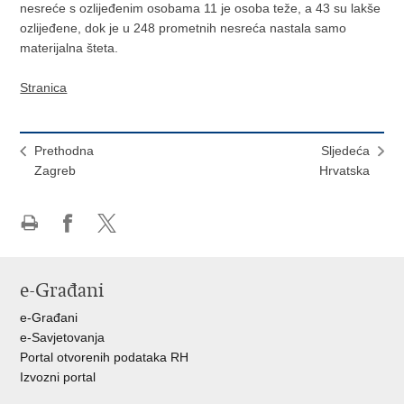
nesreće s ozlijeđenim osobama 11 je osoba teže, a 43 su lakše
ozlijeđene, dok je u 248 prometnih nesreća nastala samo
materijalna šteta.
Stranica
Prethodna
Sljedeća
Zagreb
Hrvatska
Ispiši
Podijeli
Podijeli
stranicu
na
na
Facebooku
X-
e-Građani
u
e-Građani
e-Savjetovanja
Portal otvorenih podataka RH
Izvozni portal