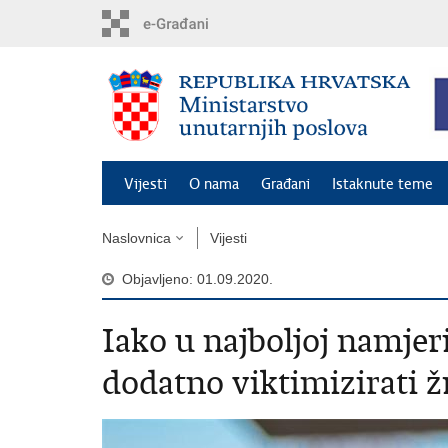
Preskoči
na
glavni
sadržaj
Vijesti
O nama
Građani
Istaknute teme
Naslovnica
Vijesti
Objavljeno: 01.09.2020.
Iako u najboljoj namjer
dodatno viktimizirati ž