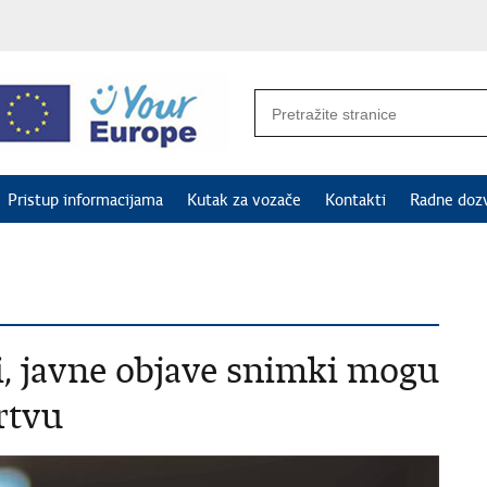
Pristup informacijama
Kutak za vozače
Kontakti
Radne doz
i, javne objave snimki mogu
rtvu