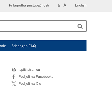
A
Prilagodba pristupačnosti
English
A
vole
Schengen FAQ
Ispiši stranicu
Podijeli na Facebooku
Podijeli na X-u