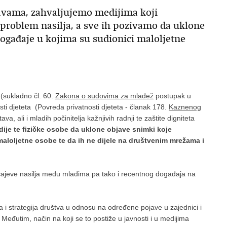
avama, zahvaljujemo medijima koji
problem nasilja, a sve ih pozivamo da uklone
događaje u kojima su sudionici maloljetne
 (sukladno čl. 60.
Zakona o sudovima za mladež
postupak u
nosti djeteta (Povreda privatnosti djeteta - članak 178.
Kaznenog
va, ali i mladih počinitelja kažnjivih radnji te zaštite digniteta
ije te fizičke osobe da uklone objave snimki koje
maloljetne osobe te da ih ne dijele na društvenim mrežama i
učajeve nasilja među mladima pa tako i recentnog događaja na
ka i strategija društva u odnosu na određene pojave u zajednici i
 Međutim, način na koji se to postiže u javnosti i u medijima