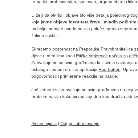
treba biti profesionalan, sustavan, argumentiran i li
U želji da otkriju i objave što više detalja pojedinog d
koje
javne objave identiteta žrtve i mladih počinit
najboljoj namjeri osude nasilja poluče upravo suprotan 
želimo zaštititi.
Skrećemo pozornost na
Preporuke Pravobraniteljice z
djece u medijima kao i
Etičke smjernice načela za etič
Zahvaljujemo se svim građanima koji svoja saznanja o zlo
ostaloga i putem on-line aplikacije
Red Button
. Upravo 
odgovornosti i primjerene reakcije na nasilje.
Još jednom se zahvaljujemo svim građanima na prijava
problem nasilja kako bismo zajedno kao društvo adekvatno
Pisane vijesti
|
Odgoj i obrazovanje