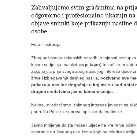
Zahvaljujemo svim građanima na prij
odgovorno i profesionalno ukazuju na 
objave snimki koje prikazuju nasilne 
osobe
Foto: ilustracija
Zbog poštivanja zakonskih odredbi o tajnosti postupka
kojem sudjeluju maloljetnici je
tajan
) te zaštite privat
zakona
), a prije svega zbog najboljeg interesa djece žrta
žrtve i izbjegavanja daljnjeg nasilja,
pozivamo sve med
prikazuju nasilne događaje u kojima su sudionici 
drugim sredstvima javne komunikacije.
Naime, svjedoci smo iznimnog interesa javnosti za sl
području Policijske uprave splitsko-dalmatinske.
Javno mnijenje doista može i utječe na kreiranje politi
stvaranje društvenog okruženja koje ne tolerira nasilje.