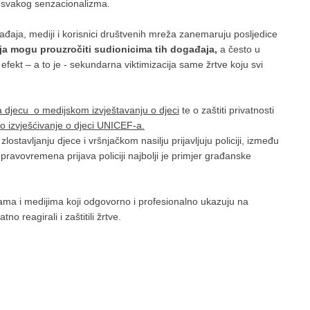
šen svakog senzacionalizma.
ogađaja, mediji i korisnici društvenih mreža zanemaruju posljedice
elja mogu prouzročiti sudionicima
tih događaja,
a često u
efekt – a to je - sekundarna viktimizacija same žrtve koju svi
a djecu o medijskom izvještavanju o djeci
te o zaštiti privatnosti
ko izvješćivanje o djeci UNICEF-a.
stavljanju djece i vršnjačkom nasilju prijavljuju policiji, između
pravovremena prijava policiji najbolji je primjer građanske
ma i medijima koji odgovorno i profesionalno ukazuju na
 reagirali i zaštitili žrtve.