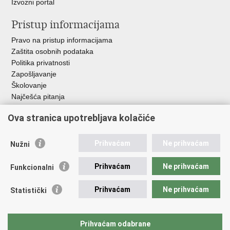
Izvozni portal
Pristup informacijama
Pravo na pristup informacijama
Zaštita osobnih podataka
Politika privatnosti
Zapošljavanje
Školovanje
Najčešća pitanja
Ova stranica upotrebljava kolačiće
Važne poveznice
Aplikacije
Prihvaćam
Ne prihvaćam
Nužni
EMN Nacionalna kontaktna točka za Republiku Hrvatsku
Policijske uprave
Prihvaćam
Ne prihvaćam
Funkcionalni
Policijska akademija
Muzej policije
Prihvaćam
Ne prihvaćam
Statistički
Zaklada policijske solidarnosti
Sindikati
Udruge
Prihvaćam odabrane
Dom zdravlja MUP-a