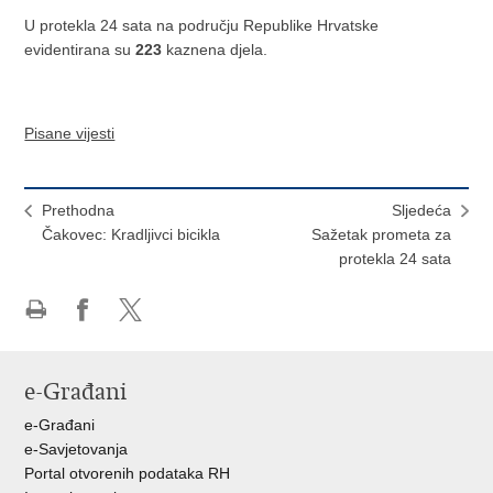
U protekla 24 sata na području Republike Hrvatske
evidentirana su
223
kaznena djela.
Pisane vijesti
Prethodna
Sljedeća
Čakovec: Kradljivci bicikla
Sažetak prometa za
protekla 24 sata
Ispiši
Podijeli
Podijeli
stranicu
na
na
Facebooku
X-
e-Građani
u
e-Građani
e-Savjetovanja
Portal otvorenih podataka RH