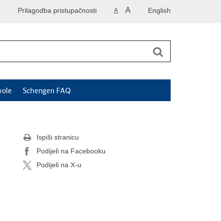
A
Prilagodba pristupačnosti
English
A
vole
Schengen FAQ
Ispiši stranicu
Podijeli na Facebooku
Podijeli na X-u