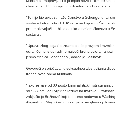
Ministri su raspravljali i o primjeni nove IT arhitektur
članicama EU u primjeni novih informatičkih sustava.
"To nije bio uvjet za naše članstvo u Schengenu, ali sm
sustava Entry/Exita i ETIAS-a te nadogradnji Šengensko
predmnijevajući da bi se odluka o našem članstvu u S
sustava".
"Upravo zbog toga što znamo da će provjera i razmjena 
ograničen pristup radimo najveći broj provjera na razi
jesmo članica Schengena”, dodao je Božinović.
Govoreći o sprječavanju seksualnog zlostavljanja djece,
trenda ovog oblika kriminala.
“Iako se više od 80 posto kriminalističkih istraživanj
sa SAD-om, još uvijek nailazimo na izazove u transatlan
zaključio je Božinović koji je o tome nedavno u Washi
Alejandrom Mayorkasom i zamjenicom glavnog državn