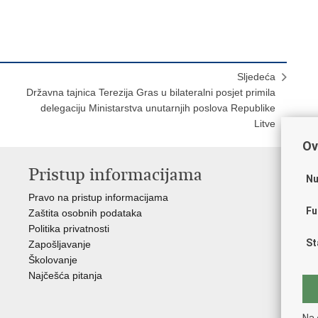
Sljedeća
Državna tajnica Terezija Gras u bilateralni posjet primila
delegaciju Ministarstva unutarnjih poslova Republike
Litve
Ov
Pristup informacijama
V
Nu
Pravo na pristup informacijama
Apl
Fu
Zaštita osobnih podataka
EMN
Politika privatnosti
Pol
St
Zapošljavanje
Pol
Školovanje
Muz
Najčešća pitanja
Zak
Sin
Ud