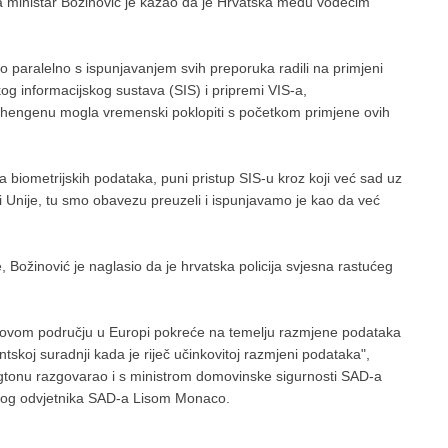
e, a ministar Božinović je kazao da je Hrvatska među vodećim
o paralelno s ispunjavanjem svih preporuka radili na primjeni
g informacijskog sustava (SIS) i pripremi VIS-a,
chengenu mogla vremenski poklopiti s početkom primjene ovih
biometrijskih podataka, puni pristup SIS-u kroz koji već sad uz
ni Unije, tu smo obavezu preuzeli i ispunjavamo je kao da već
 Božinović je naglasio da je hrvatska policija svjesna rastućeg
a u ovom području u Europi pokreće na temelju razmjene podataka
tskoj suradnji kada je riječ učinkovitoj razmjeni podataka",
ngtonu razgovarao i s ministrom domovinske sigurnosti SAD-a
og odvjetnika SAD-a Lisom Monaco.