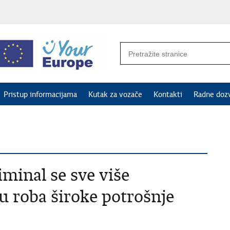
Pristup informacijama
Kutak za vozače
Kontakti
Radne doz
minal se sve više
 roba široke potrošnje