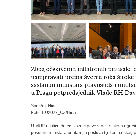
Zbog očekivanih inflatornih pritisaka o
usmjeravati prema švercu roba široke
sastanku ministara pravosuđa i unuta
u Pragu potpredsjednik Vlade RH Dav
Sadržaj: Hina
Foto: EU2022_CZ/Hina
U MUP-u ističu da će izazovi povezani s ruskom agresi
posebno ministara unutarnjih poslova tijekom češkog p