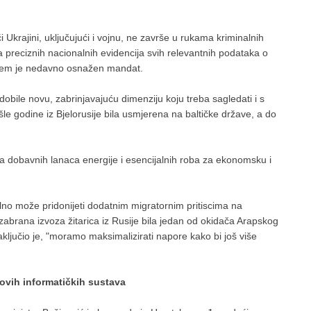
 Ukrajini, uključujući i vojnu, ne završe u rukama kriminalnih
a preciznih nacionalnih evidencija svih relevantnih podataka o
ojem je nedavno osnažen mandat.
i dobile novu, zabrinjavajuću dimenziju koju treba sagledati i s
ošle godine iz Bjelorusije bila usmjerena na baltičke države, a do
ja dobavnih lanaca energije i esencijalnih roba za ekonomsku i
alno može pridonijeti dodatnim migratornim pritiscima na
zabrana izvoza žitarica iz Rusije bila jedan od okidača Arapskog
aključio je, "moramo maksimalizirati napore kako bi još više
ovih informatičkih sustava