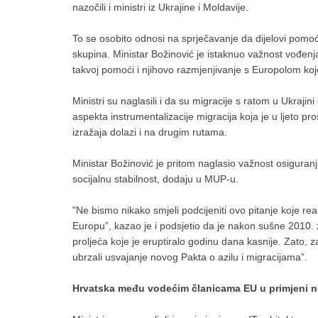
nazočili i ministri iz Ukrajine i Moldavije.
To se osobito odnosi na sprječavanje da dijelovi pomoći
skupina. Ministar Božinović je istaknuo važnost vođenj
takvoj pomoći i njihovo razmjenjivanje s Europolom k
Ministri su naglasili i da su migracije s ratom u Ukrajin
aspekta instrumentalizacije migracija koja je u ljeto pr
izražaja dolazi i na drugim rutama.
Ministar Božinović je pritom naglasio važnost osiguran
socijalnu stabilnost, dodaju u MUP-u.
"Ne bismo nikako smjeli podcijeniti ovo pitanje koje re
Europu”, kazao je i podsjetio da je nakon sušne 2010. 
proljeća koje je eruptiralo godinu dana kasnije. Zato, z
ubrzali usvajanje novog Pakta o azilu i migracijama”.
Hrvatska među vodećim članicama EU u primjeni n