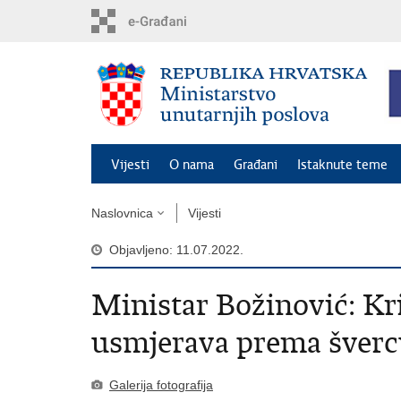
Preskoči
na
glavni
sadržaj
Vijesti
O nama
Građani
Istaknute teme
Naslovnica
Vijesti
Objavljeno: 11.07.2022.
Ministar Božinović: Kri
usmjerava prema švercu
Galerija fotografija