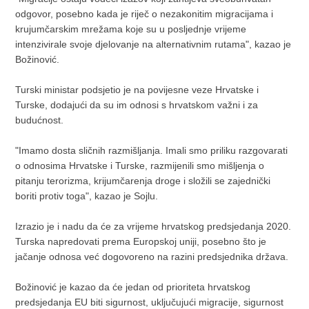
odgovor, posebno kada je riječ o nezakonitim migracijama i
krujumčarskim mrežama koje su u posljednje vrijeme
intenzivirale svoje djelovanje na alternativnim rutama", kazao je
Božinović.
Turski ministar podsjetio je na povijesne veze Hrvatske i
Turske, dodajući da su im odnosi s hrvatskom važni i za
budućnost.
"Imamo dosta sličnih razmišljanja. Imali smo priliku razgovarati
o odnosima Hrvatske i Turske, razmijenili smo mišljenja o
pitanju terorizma, krijumčarenja droge i složili se zajednički
boriti protiv toga", kazao je Sojlu.
Izrazio je i nadu da će za vrijeme hrvatskog predsjedanja 2020.
Turska napredovati prema Europskoj uniji, posebno što je
jačanje odnosa već dogovoreno na razini predsjednika država.
Božinović je kazao da će jedan od prioriteta hrvatskog
predsjedanja EU biti sigurnost, uključujući migracije, sigurnost