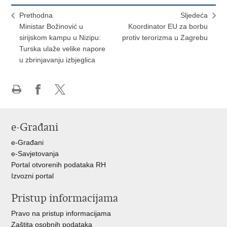
Prethodna
Sljedeća
Ministar Božinović u
Koordinator EU za borbu
sirijskom kampu u Nizipu:
protiv terorizma u Zagrebu
Turska ulaže velike napore
u zbrinjavanju izbjeglica
Ispiši
Podijeli
Podijeli
stranicu
na
na
Facebooku
X-
e-Građani
u
e-Građani
e-Savjetovanja
Portal otvorenih podataka RH
Izvozni portal
Pristup informacijama
Pravo na pristup informacijama
Zaštita osobnih podataka