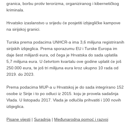
granica, borbu protiv terorizma, organiziranog i kibernetičkog
kriminala.
Hrvatsko izaslanstvo u srijedu će posjetiti izbjegličke kampove
na sirijskoj granici.
Turska prema podacima UNHCR-a ima 3,6 milijuna registriranih
sirijskih izbjeglica. Prema sporazumu EU i Turske Europa im
daje šest milijardi eura, od čega je Hrvatska do sada uplatila
5,7 milijuna eura. U četvrtom kvartalu ove godine uplatit će još
250.000 eura, te još tri milijuna eura kroz ukupno 10 rada od
2019. do 2023.
Prema podacima MUP-a u Hrvatskoj je do sada integrirano 152
osobe iz Sirije i to po odluci iz 2015. koju je provela sadašnja
Vlada. U listopadu 2017. Vlada je odlučila prihvatiti i 100 novih
izbjeglica.
Pisane vijesti
|
Suradnja
|
Međunarodna pomoć i razvoj