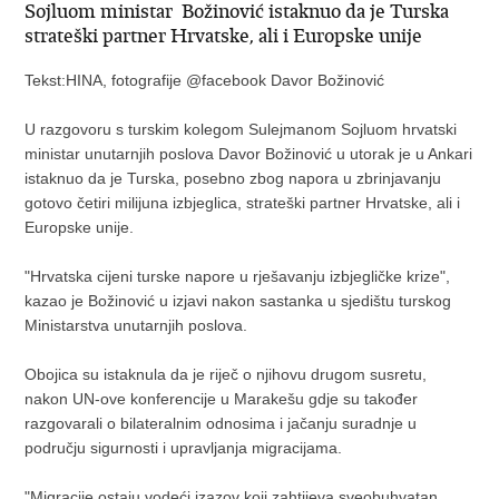
Sojluom ministar Božinović istaknuo da je Turska
strateški partner Hrvatske, ali i Europske unije
Tekst:HINA, fotografije @facebook Davor Božinović
U razgovoru s turskim kolegom Sulejmanom Sojluom hrvatski
ministar unutarnjih poslova Davor Božinović u utorak je u Ankari
istaknuo da je Turska, posebno zbog napora u zbrinjavanju
gotovo četiri milijuna izbjeglica, strateški partner Hrvatske, ali i
Europske unije.
"Hrvatska cijeni turske napore u rješavanju izbjegličke krize",
kazao je Božinović u izjavi nakon sastanka u sjedištu turskog
Ministarstva unutarnjih poslova.
Obojica su istaknula da je riječ o njihovu drugom susretu,
nakon UN-ove konferencije u Marakešu gdje su također
razgovarali o bilateralnim odnosima i jačanju suradnje u
području sigurnosti i upravljanja migracijama.
"Migracije ostaju vodeći izazov koji zahtijeva sveobuhvatan