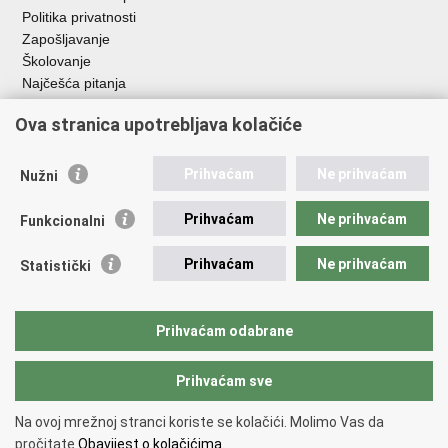
Politika privatnosti
Zapošljavanje
Školovanje
Najčešća pitanja
Važne poveznice
Ova stranica upotrebljava kolačiće
Aplikacije
Prihvaćam
Ne prihvaćam
Nužni
EMN Nacionalna kontaktna točka za Republiku Hrvatsku
Policijske uprave
Prihvaćam
Ne prihvaćam
Funkcionalni
Policijska akademija
Muzej policije
Prihvaćam
Ne prihvaćam
Statistički
Zaklada policijske solidarnosti
Sindikati
Udruge
Prihvaćam odabrane
Dom zdravlja MUP-a
Prihvaćam sve
Povratak na vrh
Na ovoj mrežnoj stranci koriste se kolačići. Molimo Vas da
Copyright © 2026 Ministarstvo unutarnjih poslova Republike Hrvatske.
pročitate
Obavijest o kolačićima.