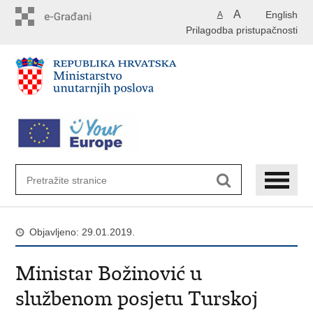
Preskoči
A
English
A
na
Prilagodba pristupačnosti
glavni
sadržaj
Objavljeno: 29.01.2019.
Ministar Božinović u
službenom posjetu Turskoj