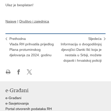
Ulaz je besplatan!
Najave
|
Društvo i zajednica
Prethodna
Sljedeća
Vlada RH prihvatila prijedlog
Informaciju o dvogodišnjoj
Plana protuminskog
djevojčici Danki Ilić koja je
djelovanja za 2024. godinu
nestala u Srbiji, možete
dojaviti i hrvatskoj policiji
Ispiši
Podijeli
Podijeli
stranicu
na
na
Facebooku
X-
e-Građani
u
e-Građani
e-Savjetovanja
Portal otvorenih podataka RH