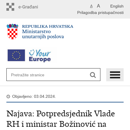
Preskoči
A
English
A
na
Prilagodba pristupačnosti
glavni
sadržaj
Objavljeno: 03.04.2024.
Najava: Potpredsjednik Vlade
RH i ministar Božinović na