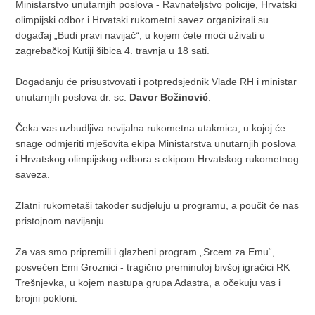
Ministarstvo unutarnjih poslova - Ravnateljstvo policije, Hrvatski
olimpijski odbor i Hrvatski rukometni savez organizirali su
događaj „Budi pravi navijač“, u kojem ćete moći uživati u
zagrebačkoj Kutiji šibica 4. travnja u 18 sati.
Događanju će prisustvovati i potpredsjednik Vlade RH i ministar
unutarnjih poslova dr. sc.
Davor Božinović
.
Čeka vas uzbudljiva revijalna rukometna utakmica, u kojoj će
snage odmjeriti mješovita ekipa Ministarstva unutarnjih poslova
i Hrvatskog olimpijskog odbora s ekipom Hrvatskog rukometnog
saveza.
Zlatni rukometaši također sudjeluju u programu, a poučit će nas
pristojnom navijanju.
Za vas smo pripremili i glazbeni program „Srcem za Emu“,
posvećen Emi Groznici - tragično preminuloj bivšoj igračici RK
Trešnjevka, u kojem nastupa grupa Adastra, a očekuju vas i
brojni pokloni.