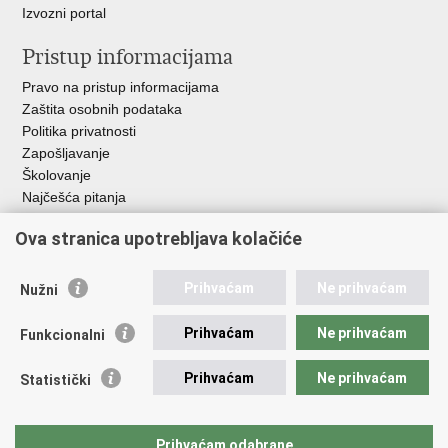
Izvozni portal
Pristup informacijama
Pravo na pristup informacijama
Zaštita osobnih podataka
Politika privatnosti
Zapošljavanje
Školovanje
Najčešća pitanja
Važne poveznice
Ova stranica upotrebljava kolačiće
Aplikacije
Prihvaćam
Ne prihvaćam
Nužni
EMN Nacionalna kontaktna točka za Republiku Hrvatsku
Policijske uprave
Prihvaćam
Ne prihvaćam
Funkcionalni
Policijska akademija
Muzej policije
Prihvaćam
Ne prihvaćam
Statistički
Zaklada policijske solidarnosti
Sindikati
Udruge
Prihvaćam odabrane
Dom zdravlja MUP-a