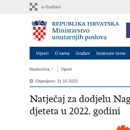
Preskoči
na
glavni
sadržaj
Vijesti
O nama
Građani
Istaknute teme
Naslovnica
Vijesti
Objavljeno: 11.10.2022.
Natječaj za dodjelu Na
djeteta u 2022. godini