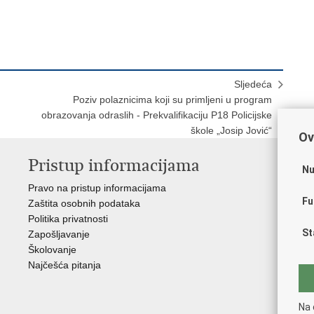
Sljedeća
Poziv polaznicima koji su primljeni u program
obrazovanja odraslih - Prekvalifikaciju P18 Policijske
škole „Josip Jović“
Ov
Pristup informacijama
V
Nu
Pravo na pristup informacijama
Apl
Fu
Zaštita osobnih podataka
EMN
Politika privatnosti
Pol
St
Zapošljavanje
Pol
Školovanje
Muz
Najčešća pitanja
Zak
Sin
Ud
Na 
Dom