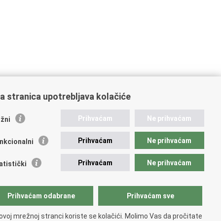
a stranica upotrebljava kolačiće
ažne poveznice
Prihvaćam
Ne prihvaćam
žni
ikacije
Prihvaćam
Ne prihvaćam
nkcionalni
 Nacionalna kontaktna točka za Republiku Hrvatsku
icijske uprave
Prihvaćam
Ne prihvaćam
atistički
icijska akademija
ej policije
lada policijske solidarnosti
Prihvaćam odabrane
Prihvaćam sve
dikati
ruge
ovoj mrežnoj stranci koriste se kolačići. Molimo Vas da pročitate
 zdravlja MUP-a