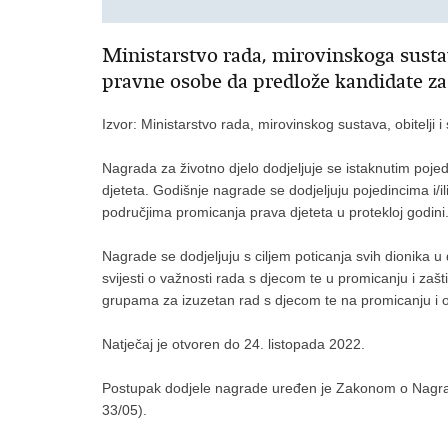
Ministarstvo rada, mirovinskoga sustava,
pravne osobe da predlože kandidate za
Izvor: Ministarstvo rada, mirovinskog sustava, obitelji i 
Nagrada za životno djelo dodjeljuje se istaknutim pojed
djeteta. Godišnje nagrade se dodjeljuju pojedincima i/il
područjima promicanja prava djeteta u protekloj godini
Nagrade se dodjeljuju s ciljem poticanja svih dionika u
svijesti o važnosti rada s djecom te u promicanju i zaš
grupama za izuzetan rad s djecom te na promicanju i o
Natječaj je otvoren do 24. listopada 2022.
Postupak dodjele nagrade uređen je Zakonom o Nagradi
33/05).