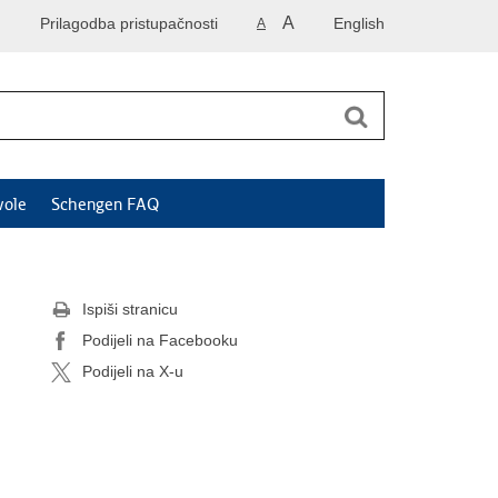
A
Prilagodba pristupačnosti
English
A
vole
Schengen FAQ
Ispiši stranicu
Podijeli na Facebooku
Podijeli na X-u