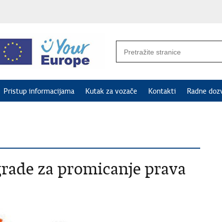
Pristup informacijama
Kutak za vozače
Kontakti
Radne doz
grade za promicanje prava