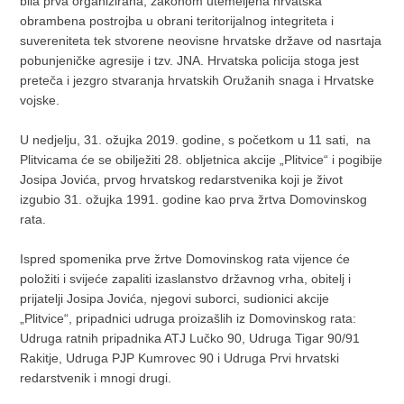
bila prva organizirana, zakonom utemeljena hrvatska
obrambena postrojba u obrani teritorijalnog integriteta i
suvereniteta tek stvorene neovisne hrvatske države od nasrtaja
pobunjeničke agresije i tzv. JNA. Hrvatska policija stoga jest
preteča i jezgro stvaranja hrvatskih Oružanih snaga i Hrvatske
vojske.
U nedjelju, 31. ožujka 2019. godine, s početkom u 11 sati, na
Plitvicama će se obilježiti 28. obljetnica akcije „Plitvice“ i pogibije
Josipa Jovića, prvog hrvatskog redarstvenika koji je život
izgubio 31. ožujka 1991. godine kao prva žrtva Domovinskog
rata.
Ispred spomenika prve žrtve Domovinskog rata vijence će
položiti i svijeće zapaliti izaslanstvo državnog vrha, obitelj i
prijatelji Josipa Jovića, njegovi suborci, sudionici akcije
„Plitvice“, pripadnici udruga proizašlih iz Domovinskog rata:
Udruga ratnih pripadnika ATJ Lučko 90, Udruga Tigar 90/91
Rakitje, Udruga PJP Kumrovec 90 i Udruga Prvi hrvatski
redarstvenik i mnogi drugi.