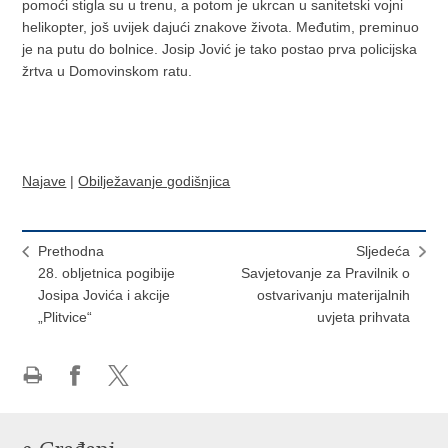
pomoći stigla su u trenu, a potom je ukrcan u sanitetski vojni
helikopter, još uvijek dajući znakove života. Međutim, preminuo
je na putu do bolnice. Josip Jović je tako postao prva policijska
žrtva u Domovinskom ratu.
Najave
|
Obilježavanje godišnjica
Prethodna
Sljedeća
28. obljetnica pogibije
Savjetovanje za Pravilnik o
Josipa Jovića i akcije
ostvarivanju materijalnih
„Plitvice“
uvjeta prihvata
Ispiši
Podijeli
Podijeli
stranicu
na
na
Facebooku
X-