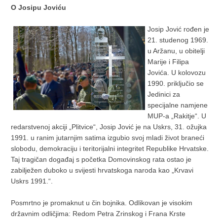
O Josipu Joviću
Josip Jović rođen je
21. studenog 1969.
u Aržanu, u obitelji
Marije i Filipa
Jovića. U kolovozu
1990. priključio se
Jedinici za
specijalne namjene
MUP-a „Rakitje“. U
redarstvenoj akciji „Plitvice“, Josip Jović je na Uskrs, 31. ožujka
1991. u ranim jutarnjim satima izgubio svoj mladi život braneći
slobodu, demokraciju i teritorijalni integritet Republike Hrvatske.
Taj tragičan događaj s početka Domovinskog rata ostao je
zabilježen duboko u svijesti hrvatskoga naroda kao „Krvavi
Uskrs 1991.“.
Posmrtno je promaknut u čin bojnika. Odlikovan je visokim
državnim odličjima: Redom Petra Zrinskog i Frana Krste