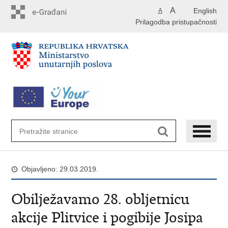
Preskoči
A
English
A
na
Prilagodba pristupačnosti
glavni
sadržaj
Objavljeno: 29.03.2019.
Obilježavamo 28. obljetnicu
akcije Plitvice i pogibije Josipa