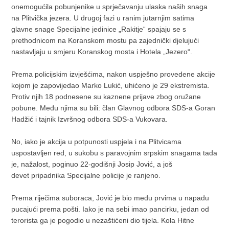
onemogućila pobunjenike u sprječavanju ulaska naših snaga
na Plitvička jezera. U drugoj fazi u ranim jutarnjim satima
glavne snage Specijalne jedinice „Rakitje“ spajaju se s
prethodnicom na Koranskom mostu pa zajednički djelujući
nastavljaju u smjeru Koranskog mosta i Hotela „Jezero“.
Prema policijskim izvješćima, nakon uspješno provedene akcije
kojom je zapovijedao Marko Lukić, uhićeno je 29 ekstremista.
Protiv njih 18 podnesene su kaznene prijave zbog oružane
pobune. Među njima su bili: član Glavnog odbora SDS-a Goran
Hadžić i tajnik Izvršnog odbora SDS-a Vukovara.
No, iako je akcija u potpunosti uspjela i na Plitvicama
uspostavljen red, u sukobu s paravojnim srpskim snagama tada
je, nažalost, poginuo 22-godišnji Josip Jović, a još
devet pripadnika Specijalne policije je ranjeno.
Prema riječima suboraca, Jović je bio među prvima u napadu
pucajući prema pošti. Iako je na sebi imao pancirku, jedan od
terorista ga je pogodio u nezaštićeni dio tijela. Kola Hitne