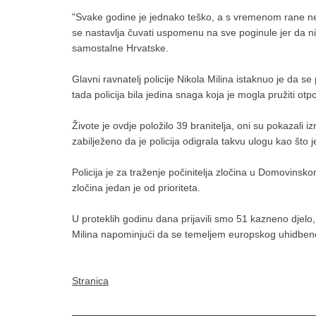
"Svake godine je jednako teško, a s vremenom rane ne 
se nastavlja čuvati uspomenu na sve poginule jer da nij
samostalne Hrvatske.
Glavni ravnatelj policije Nikola Milina istaknuo je da se
tada policija bila jedina snaga koja je mogla pružiti otpo
Živote je ovdje položilo 39 branitelja, oni su pokazali i
zabilježeno da je policija odigrala takvu ulogu kao što 
Policija je za traženje počinitelja zločina u Domovins
zločina jedan je od prioriteta.
U proteklih godinu dana prijavili smo 51 kazneno djelo,
Milina napominjući da se temeljem europskog uhidbenog
Stranica