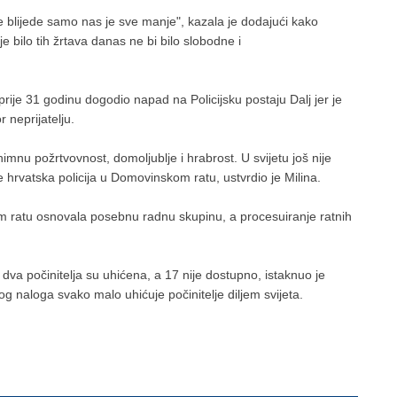
blijede samo nas je sve manje", kazala je dodajući kako
e bilo tih žrtava danas ne bi bilo slobodne i
 prije 31 godinu dogodio napad na Policijsku postaju Dalj jer je
r neprijatelju.
znimnu požrtvovnost, domoljublje i hrabrost. U svijetu još nije
je hrvatska policija u Domovinskom ratu, ustvrdio je Milina.
kom ratu osnovala posebnu radnu skupinu, a procesuiranje ratnih
 dva počinitelja su uhićena, a 17 nije dostupno, istaknuo je
 naloga svako malo uhićuje počinitelje diljem svijeta.