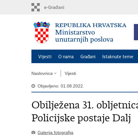
Preskoči
na
glavni
sadržaj
Vijesti
O nama
Građani
Istaknute teme
Naslovnica
Vijesti
Objavljeno: 01.08.2022.
Obilježena 31. obljetnic
Policijske postaje Dalj
Galerija fotografija