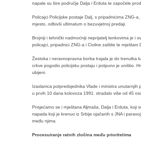
napale su šire područje Dalja i Erduta te započele prod
Policajci Policijske postaje Dalj, s pripadnicima ZNG-a,
mjesto, odbivši ultimatum o bezuvjetnoj predaji.
Brojniji i tehnički nadmoćniji neprijatelj tenkovima je 
policajci, pripadnici ZNG-a i Civilne zaštite te mještani
Žestoka i neravnopravna borba trajala je do trenutka ka
crkve pogodio policijsku postaju i potpuno je uništio. Hr
ubijeni.
Izaslanica potpredsjednika Vlade i ministra unutarnjih p
u prvih 10 dana kolovoza 1991. stradalo više od 45 o
Prisjećamo se i mještana Aljmaša, Dalja i Erduta, koji s
napada koji je krenuo iz Srbije ojačanih s JNA i paravoj
među njima.
Procesuiranje ratnih zločina među prioritetima