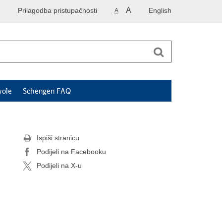
A
Prilagodba pristupačnosti
English
A
vole
Schengen FAQ
Ispiši stranicu
Podijeli na Facebooku
Podijeli na X-u