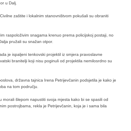
or u Dalj.
 Civilne zaštite i lokalnim stanovništvom pokušali su obraniti
i svim raspoloživim snagama krenuo prema policijskoj postaji, no
 Dalja pružali su snažan otpor.
da je ispaljeni tenkovski projektil iz smjera pravoslavne
vatski branitelji koji nisu poginuli od projektila nemilosrdno su
oslova, državna tajnica Irena Petrijevčanin podsjetila je kako je
soba na tom području.
u morali šlepom napustiti svoja mjesta kako bi se spasili od
nim postrojbama, rekla je Petrijevčanin, koja je i sama bila