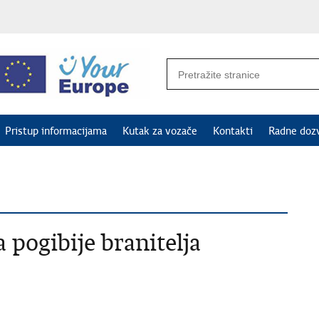
Pristup informacijama
Kutak za vozače
Kontakti
Radne doz
a pogibije branitelja