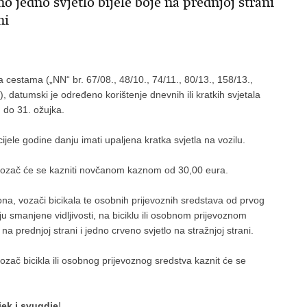
o jedno svjetlo bijele boje na prednjoj strani
ni
estama („NN“ br. 67/08., 48/10., 74/11., 80/13., 158/13.,
), datumski je određeno korištenje dnevnih ili kratkih svjetala
 do 31. ožujka.
jele godine danju imati upaljena kratka svjetla na vozilu.
 vozač će se kazniti novčanom kaznom od 30,00 eura.
a, vozači bicikala te osobnih prijevoznih sredstava od prvog
 smanjene vidljivosti, na biciklu ili osobnom prijevoznom
na prednjoj strani i jedno crveno svjetlo na stražnjoj strani.
zač bicikla ili osobnog prijevoznog sredstva kaznit će se
jek i svugdje
!