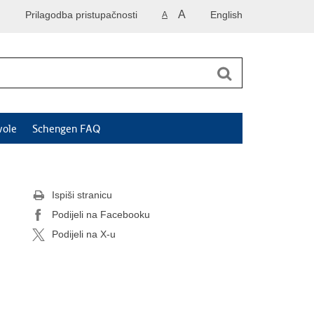
A
Prilagodba pristupačnosti
English
A
vole
Schengen FAQ
Ispiši stranicu
Podijeli na Facebooku
Podijeli na X-u