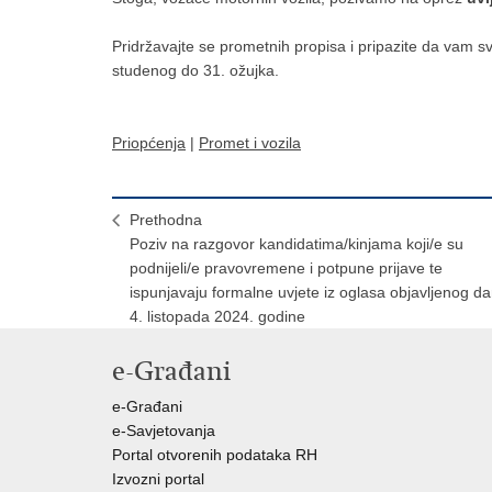
Pridržavajte se prometnih propisa i pripazite da vam svj
studenog do 31. ožujka.
Priopćenja
|
Promet i vozila
Prethodna
Poziv na razgovor kandidatima/kinjama koji/e su
podnijeli/e pravovremene i potpune prijave te
ispunjavaju formalne uvjete iz oglasa objavljenog d
4. listopada 2024. godine
e-Građani
e-Građani
e-Savjetovanja
Portal otvorenih podataka RH
Izvozni portal