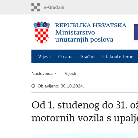
Preskoči
na
glavni
sadržaj
Vijesti
O nama
Građani
Istaknute teme
Naslovnica
Vijesti
Objavljeno: 30.10.2024.
Od 1. studenog do 31. 
motornih vozila s upal