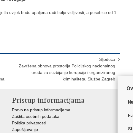
etla uvijek budu upaljena radi bolje vidljivosti, a posebice od 1.
Sljedeća
Završena obnova prostorija Policijskog nacionalnog
ureda za suzbijanje korupcije i organiziranog
ana
kriminaliteta, Službe Zagreb
Ov
Pristup informacijama
V
Nu
Pravo na pristup informacijama
Apl
Fu
Zaštita osobnih podataka
EMN
Politika privatnosti
Pol
St
Zapošljavanje
Pol