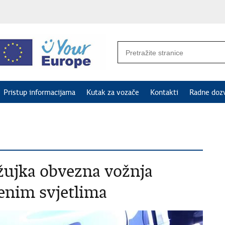
Pristup informacijama
Kutak za vozače
Kontakti
Radne doz
ožujka obvezna vožnja
jenim svjetlima