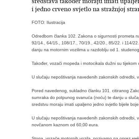
sredstava također moraju imati upaljen
i jedno crveno svjetlo na stražnjoj stra
FOTO: Ilustracija
Odredbom članka 102. Zakona o sigurnosti prometa na c
92/14., 64/15., 108/17., 70/19., 42/20., 85/22. i 114/22.
danju na motornim vozilima u razdoblju od 1. studenog
Također, vozači mopeda i motocikala dužni su tijekom ci
U slučaju nepoštivanja navedenih zakonskih odredbi,
Pored navedenog, sukladno članku 101. citiranog Zakon
sumraka do potpunog svanuća (noću) te danju u slučaju
sredstvu moraju imati upaljeno jedno svjetlo bijele boje 
U slučaju nepoštivanja navedenih zakonskih odredbi, vo
novčanom kaznom od 60,00 eura.
Stoga, vozače motornih vozila, pozivamo na oprez
uvi