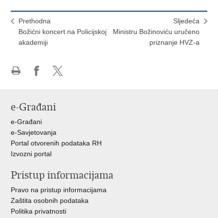
Prethodna
Sljedeća
Božićni koncert na Policijskoj
Ministru Božinoviću uručeno
akademiji
priznanje HVZ-a
Ispiši
Podijeli
Podijeli
stranicu
na
na
Facebooku
X-
e-Građani
u
e-Građani
e-Savjetovanja
Portal otvorenih podataka RH
Izvozni portal
Pristup informacijama
Pravo na pristup informacijama
Zaštita osobnih podataka
Politika privatnosti