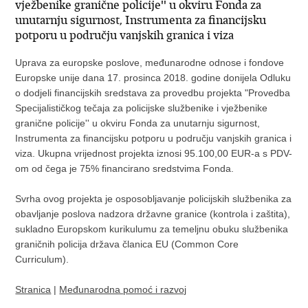
vježbenike granične policije'' u okviru Fonda za
unutarnju sigurnost, Instrumenta za financijsku
potporu u području vanjskih granica i viza
Uprava za europske poslove, međunarodne odnose i fondove
Europske unije dana 17. prosinca 2018. godine donijela Odluku
o dodjeli financijskih sredstava za provedbu projekta "Provedba
Specijalističkog tečaja za policijske službenike i vježbenike
granične policije'' u okviru Fonda za unutarnju sigurnost,
Instrumenta za financijsku potporu u području vanjskih granica i
viza. Ukupna vrijednost projekta iznosi 95.100,00 EUR-a s PDV-
om od čega je 75% financirano sredstvima Fonda.
Svrha ovog projekta je osposobljavanje policijskih službenika za
obavljanje poslova nadzora državne granice (kontrola i zaštita),
sukladno Europskom kurikulumu za temeljnu obuku službenika
graničnih policija država članica EU (Common Core
Curriculum).
Stranica
|
Međunarodna pomoć i razvoj