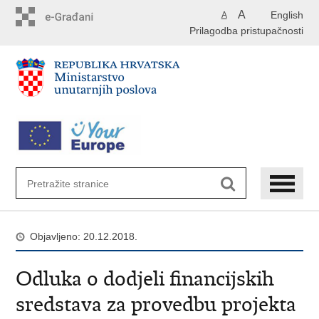
Preskoči
A
English
A
na
Prilagodba pristupačnosti
glavni
sadržaj
Objavljeno: 20.12.2018.
Odluka o dodjeli financijskih
sredstava za provedbu projekta