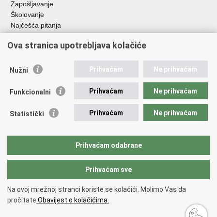
Zapošljavanje
Školovanje
Najčešća pitanja
Ova stranica upotrebljava kolačiće
Važne poveznice
Aplikacije
Prihvaćam
Ne prihvaćam
Nužni
EMN Nacionalna kontaktna točka za Republiku Hrvatsku
Policijske uprave
Prihvaćam
Ne prihvaćam
Funkcionalni
Policijska akademija
Muzej policije
Prihvaćam
Ne prihvaćam
Statistički
Zaklada policijske solidarnosti
Sindikati
Udruge
Prihvaćam odabrane
Dom zdravlja MUP-a
Prihvaćam sve
Povratak na vrh
Na ovoj mrežnoj stranci koriste se kolačići. Molimo Vas da
Copyright © 2026 Ministarstvo unutarnjih poslova Republike Hrvatske.
pročitate
Obavijest o kolačićima.
Uvjeti korištenja
.
Izjava o pristupačnosti
.