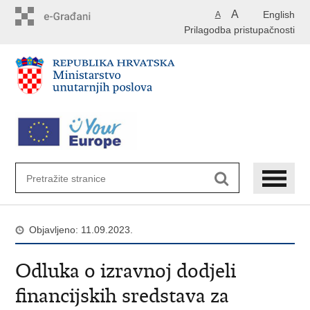
Preskoči
A
English
A
na
Prilagodba pristupačnosti
glavni
sadržaj
Objavljeno: 11.09.2023.
Odluka o izravnoj dodjeli
financijskih sredstava za