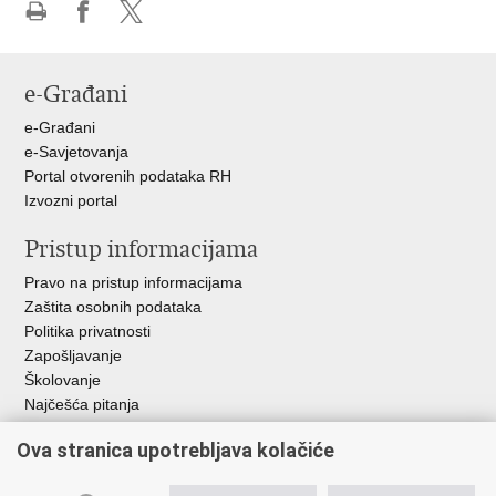
Ispiši
Podijeli
Podijeli
stranicu
na
na
Facebooku
X-
e-Građani
u
e-Građani
e-Savjetovanja
Portal otvorenih podataka RH
Izvozni portal
Pristup informacijama
Pravo na pristup informacijama
Zaštita osobnih podataka
Politika privatnosti
Zapošljavanje
Školovanje
Najčešća pitanja
Važne poveznice
Ova stranica upotrebljava kolačiće
Aplikacije