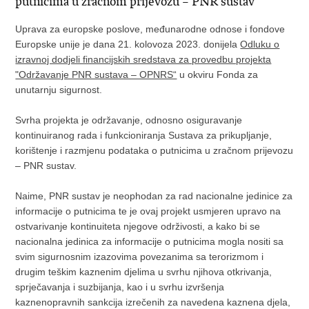
putnicima u zračnom prijevozu – PNR sustav
Uprava za europske poslove, međunarodne odnose i fondove
Europske unije je dana 21. kolovoza 2023. donijela
Odluku o
izravnoj dodjeli financijskih sredstava za provedbu projekta
"Održavanje PNR sustava – OPNRS“
u okviru Fonda za
unutarnju sigurnost.
Svrha projekta je održavanje, odnosno osiguravanje
kontinuiranog rada i funkcioniranja Sustava za prikupljanje,
korištenje i razmjenu podataka o putnicima u zračnom prijevozu
– PNR sustav.
Naime, PNR sustav je neophodan za rad nacionalne jedinice za
informacije o putnicima te je ovaj projekt usmjeren upravo na
ostvarivanje kontinuiteta njegove održivosti, a kako bi se
nacionalna jedinica za informacije o putnicima mogla nositi sa
svim sigurnosnim izazovima povezanima sa terorizmom i
drugim teškim kaznenim djelima u svrhu njihova otkrivanja,
sprječavanja i suzbijanja, kao i u svrhu izvršenja
kaznenopravnih sankcija izrečenih za navedena kaznena djela,