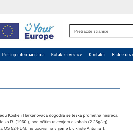
Pristup informacijama
Kutak za vozače
Kontakti
Radne doz
zmeđu Koške i Harkanovaca dogodila se teška prometna nesreća
 Rajko R. (1960.), pod očitim utjecajem alkohola (2.23g/kg),
a OS 524-DM, ne uočivši na vrijeme biciklliste Antonia T.