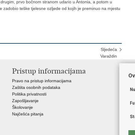
n za drugim, prvo bočnom stranom udario u Antonia, a potom u
 je zadobio teške tjelesne ozljede od kojih je preminuo na mjestu
Sljedeća
Varaždin
Pristup informacijama
V
Ov
Pravo na pristup informacijama
Apl
Zaštita osobnih podataka
EMN
Nu
Politika privatnosti
Pol
Zapošljavanje
Pol
Fu
Školovanje
Muz
Najčešća pitanja
Zak
St
Sin
Ud
Dom