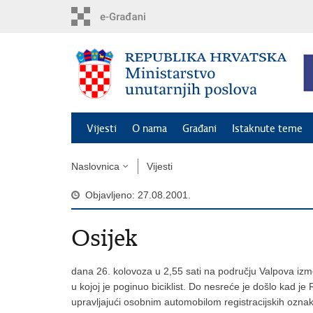
Preskoči
na
glavni
sadržaj
Vijesti
O nama
Građani
Istaknute teme
Naslovnica
Vijesti
Objavljeno: 27.08.2001.
Osijek
dana 26. kolovoza u 2,55 sati na području Valpova i
u kojoj je poginuo biciklist. Do nesreće je došlo kad je
upravljajući osobnim automobilom registracijskih oznak