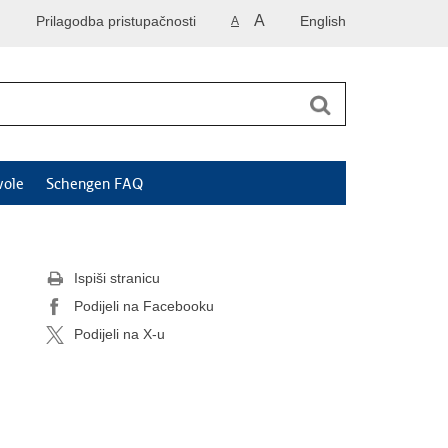
A
Prilagodba pristupačnosti
English
A
vole
Schengen FAQ
Ispiši stranicu
Podijeli na Facebooku
Podijeli na X-u