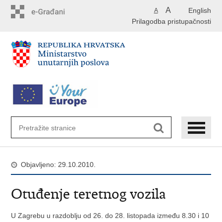
Preskoči
A
English
A
na
Prilagodba pristupačnosti
glavni
sadržaj
Objavljeno: 29.10.2010.
Otuđenje teretnog vozila
U Zagrebu u razdoblju od 26. do 28. listopada između 8.30 i 10