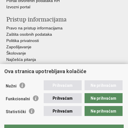
Portal otvorenih podataka RH
Izvozni portal
Pristup informacijama
Pravo na pristup informacijama
Zaštita osobnih podataka
Politika privatnosti
Zapošljavanje
Školovanje
Najčešća pitanja
Ova stranica upotrebljava kolačiće
Važne poveznice
Aplikacije
Prihvaćam
Ne prihvaćam
Nužni
EMN Nacionalna kontaktna točka za Republiku Hrvatsku
Policijske uprave
Prihvaćam
Ne prihvaćam
Funkcionalni
Policijska akademija
Muzej policije
Prihvaćam
Ne prihvaćam
Statistički
Zaklada policijske solidarnosti
Sindikati
Udruge