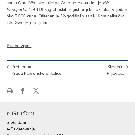
sati u Gradiščanskoj ulici na Črnomercu otuđen je
VW
transporter
1.9 TDI zagrebačkih registracijskih oznaka, vrijedan
oko 5 000 kuna. Oštećen je 32-godišnji vlasnik. Kriminalističko
istraživanje je u tijeku.
Pisane vijesti
Prethodna
Sljedeća
Krađa kamionske prikolice
Prijevara
Ispiši
Podijeli
Podijeli
stranicu
na
na
Facebooku
X-
e-Građani
u
e-Građani
e-Savjetovanja