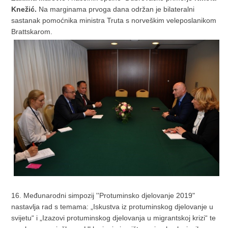
Knežić.
Na marginama prvoga dana održan je bilateralni
sastanak pomoćnika ministra Truta s norveškim veleposlanikom
Brattskarom.
16. Međunarodni simpozij ''Protuminsko djelovanje 2019"
nastavlja rad s temama: „Iskustva iz protuminskog djelovanje u
svijetu“ i „Izazovi protuminskog djelovanja u migrantskoj krizi“ te