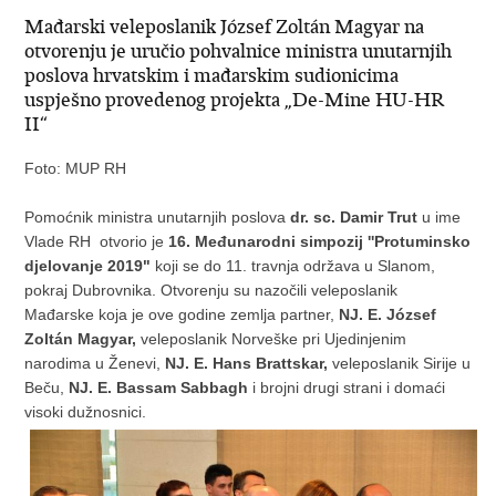
Mađarski veleposlanik József Zoltán Magyar na
otvorenju je uručio pohvalnice ministra unutarnjih
poslova hrvatskim i mađarskim sudionicima
uspješno provedenog projekta „De-Mine HU-HR
II“
Foto: MUP RH
Pomoćnik ministra unutarnjih poslova
dr. sc. Damir Trut
u ime
Vlade RH otvorio je
16. Međunarodni simpozij ''Protuminsko
djelovanje 2019"
koji se do 11. travnja održava u Slanom,
pokraj Dubrovnika. Otvorenju su nazočili veleposlanik
Mađarske koja je ove godine zemlja partner,
NJ. E. József
Zoltán Magyar,
veleposlanik Norveške pri Ujedinjenim
narodima u Ženevi,
NJ. E. Hans Brattskar,
veleposlanik Sirije u
Beču,
NJ. E.
Bassam Sabbagh
i brojni drugi strani i domaći
visoki dužnosnici.