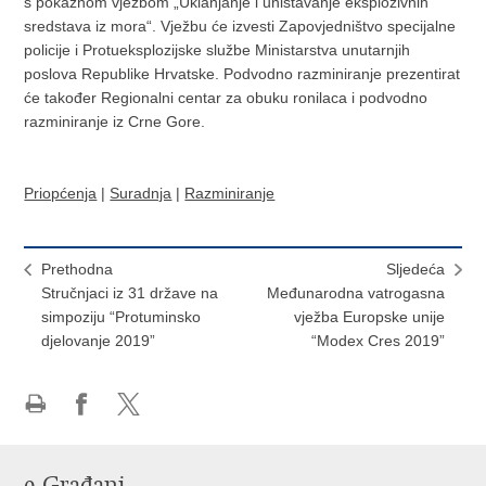
s pokaznom vježbom „Uklanjanje i uništavanje eksplozivnih
sredstava iz mora“. Vježbu će izvesti Zapovjedništvo specijalne
policije i Protueksplozijske službe Ministarstva unutarnjih
poslova Republike Hrvatske. Podvodno razminiranje prezentirat
će također Regionalni centar za obuku ronilaca i podvodno
razminiranje iz Crne Gore.
Priopćenja
|
Suradnja
|
Razminiranje
Prethodna
Sljedeća
Stručnjaci iz 31 države na
Međunarodna vatrogasna
simpoziju “Protuminsko
vježba Europske unije
djelovanje 2019”
“Modex Cres 2019”
Ispiši
Podijeli
Podijeli
stranicu
na
na
Facebooku
X-
e-Građani