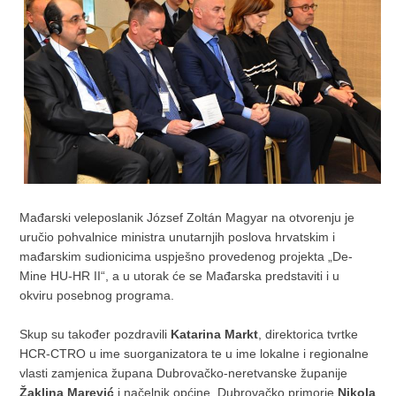
Mađarski veleposlanik József Zoltán Magyar na otvorenju je
uručio pohvalnice ministra unutarnjih poslova hrvatskim i
mađarskim sudionicima uspješno provedenog projekta „De-
Mine HU-HR II“, a u utorak će se Mađarska predstaviti i u
okviru posebnog programa.
Skup su također pozdravili
Katarina Markt
, direktorica tvrtke
HCR-CTRO u ime suorganizatora te u ime lokalne i regionalne
vlasti zamjenica župana Dubrovačko-neretvanske županije
Žaklina Marević
i načelnik općine Dubrovačko primorje
Nikola