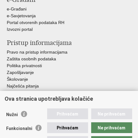
u
e-Građani
e-Savjetovanja
Portal otvorenih podataka RH
Izvozni portal
Pristup informacijama
Pravo na pristup informacijama
Zaštita osobnih podataka
Politika privatnosti
Zapošljavanje
Školovanje
Najčešća pitanja
Ova stranica upotrebljava kolačiće
Važne poveznice
Aplikacije
Prihvaćam
Ne prihvaćam
Nužni
EMN Nacionalna kontaktna točka za Republiku Hrvatsku
Policijske uprave
Prihvaćam
Ne prihvaćam
Funkcionalni
Policijska akademija
Muzej policije