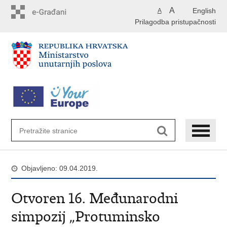
Preskoči
A
English
A
na
Prilagodba pristupačnosti
glavni
sadržaj
Objavljeno: 09.04.2019.
Otvoren 16. Međunarodni
simpozij „Protuminsko